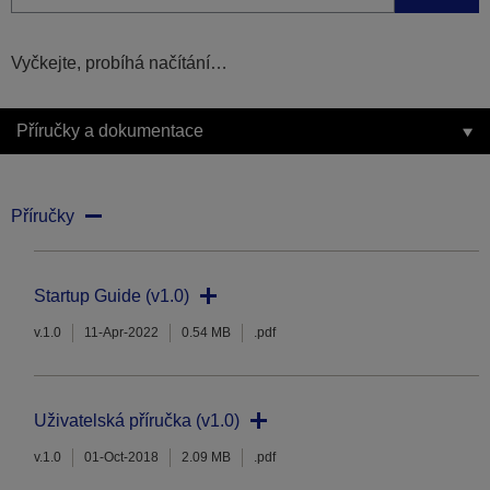
Vyčkejte, probíhá načítání…
Příručky a dokumentace
Příručky
Startup Guide (v1.0)
v.1.0
11-Apr-2022
0.54 MB
.pdf
Uživatelská příručka (v1.0)
v.1.0
01-Oct-2018
2.09 MB
.pdf