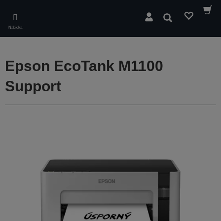
Skip
to
Hledat
main
Nabídka
content
Epson EcoTank M1100
Support