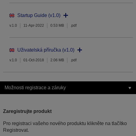
Startup Guide (v1.0)
v.1.0
11-Apr-2022
0.53 MB
.pdf
Uživatelská příručka (v1.0)
v.1.0
01-Oct-2018
2.06 MB
.pdf
Možnosti registrace a záruky
Zaregistrujte produkt
Pro registraci vašeho nového produktu klikněte na tlačítko
Registrovat.