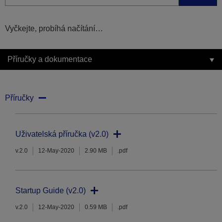
Vyčkejte, probíhá načítání…
Příručky a dokumentace
Příručky
Uživatelská příručka (v2.0)
v.2.0
12-May-2020
2.90 MB
.pdf
Startup Guide (v2.0)
v.2.0
12-May-2020
0.59 MB
.pdf