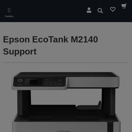
Skip
to
Hledat
main
Nabídka
content
Epson EcoTank M2140
Support