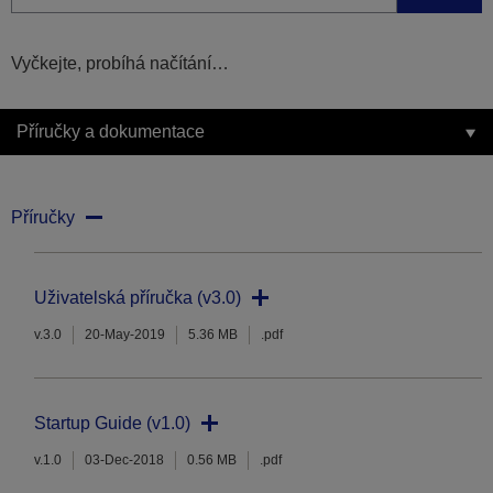
Vyčkejte, probíhá načítání…
Příručky a dokumentace
Příručky
Uživatelská příručka (v3.0)
v.3.0
20-May-2019
5.36 MB
.pdf
Startup Guide (v1.0)
v.1.0
03-Dec-2018
0.56 MB
.pdf