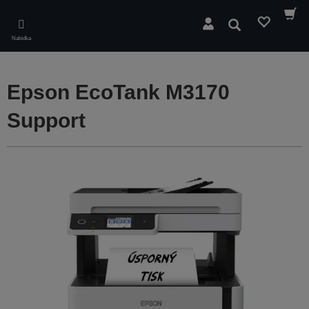
Skip
to
Hledat
main
Nabídka
content
Epson EcoTank M3170
Support