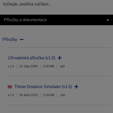
Vyčkejte, probíhá načítání…
Příručky a dokumentace
Příručky
Uživatelská příručka (v1.0)
v.1.0
01-Sep-2008
3.09 MB
.pdf
Throw Distance Simulator (v1.0)
v.1.0
05-May-2020
2.39 MB
.pdf