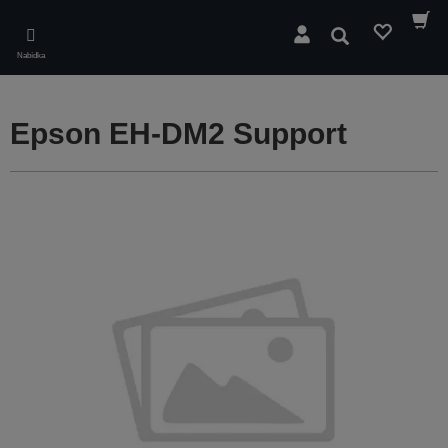
Skip
to
Hledat
main
Nabídka
content
Epson EH-DM2 Support