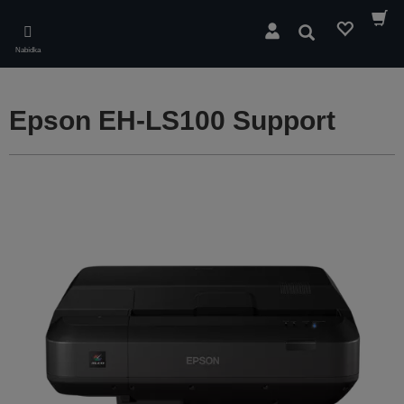
Skip
to
Hledat
main
Nabídka
content
Epson EH-LS100 Support