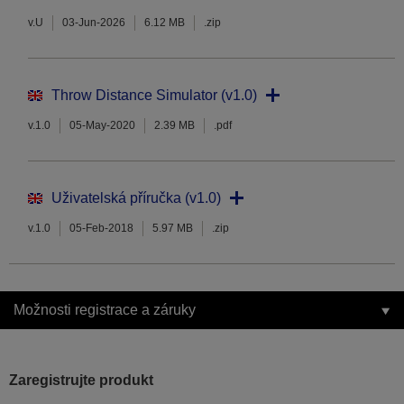
v.U
03-Jun-2026
6.12 MB
.zip
Throw Distance Simulator (v1.0)
v.1.0
05-May-2020
2.39 MB
.pdf
Uživatelská příručka (v1.0)
v.1.0
05-Feb-2018
5.97 MB
.zip
Možnosti registrace a záruky
Zaregistrujte produkt