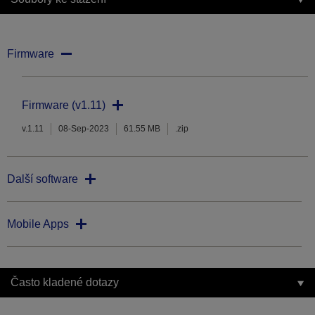
Firmware
Firmware (v1.11)
v.1.11
08-Sep-2023
61.55 MB
.zip
Další software
Mobile Apps
Často kladené dotazy