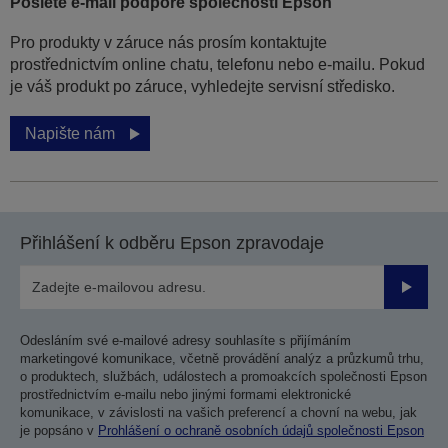
Pošlete e-mail podpoře společnosti Epson
Pro produkty v záruce nás prosím kontaktujte
prostřednictvím online chatu, telefonu nebo e-mailu. Pokud
je váš produkt po záruce, vyhledejte servisní středisko.
Napište nám
Přihlášení k odběru Epson zpravodaje
Odesla
Odesláním své e-mailové adresy souhlasíte s přijímáním
marketingové komunikace, včetně provádění analýz a průzkumů trhu,
o produktech, službách, událostech a promoakcích společnosti Epson
prostřednictvím e-mailu nebo jinými formami elektronické
komunikace, v závislosti na vašich preferencí a chovní na webu, jak
je popsáno v
Prohlášení o ochraně osobních údajů společnosti Epson