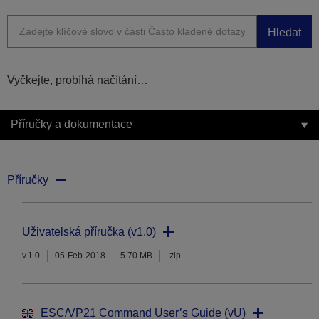
Hledat
Vyčkejte, probíhá načítání…
Příručky a dokumentace
Příručky
Uživatelská příručka (v1.0)
v.1.0
05-Feb-2018
5.70 MB
.zip
ESC/VP21 Command User’s Guide (vU)