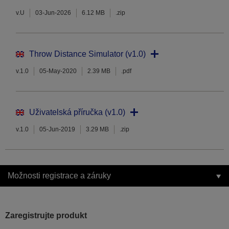
v.U
03-Jun-2026
6.12 MB
.zip
Throw Distance Simulator (v1.0)
v.1.0
05-May-2020
2.39 MB
.pdf
Uživatelská příručka (v1.0)
v.1.0
05-Jun-2019
3.29 MB
.zip
Možnosti registrace a záruky
Zaregistrujte produkt