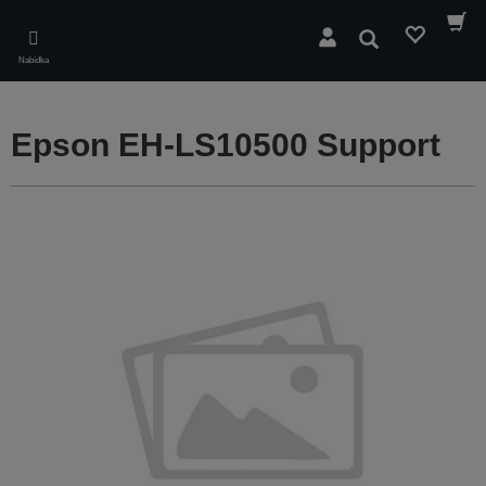
Skip
to
Hledat
main
Nabídka
content
Epson EH-LS10500 Support