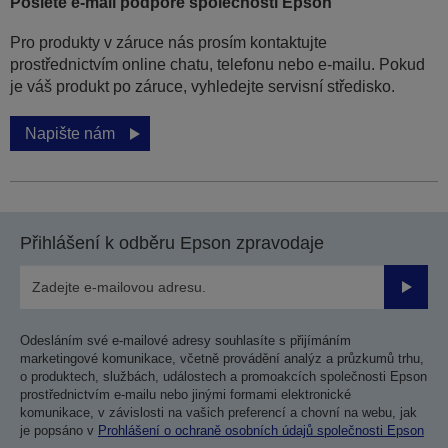
Pošlete e-mail podpoře společnosti Epson
Pro produkty v záruce nás prosím kontaktujte
prostřednictvím online chatu, telefonu nebo e-mailu. Pokud
je váš produkt po záruce, vyhledejte servisní středisko.
Napište nám
Přihlášení k odběru Epson zpravodaje
Odesla
Odesláním své e-mailové adresy souhlasíte s přijímáním
marketingové komunikace, včetně provádění analýz a průzkumů trhu,
o produktech, službách, událostech a promoakcích společnosti Epson
prostřednictvím e-mailu nebo jinými formami elektronické
komunikace, v závislosti na vašich preferencí a chovní na webu, jak
je popsáno v
Prohlášení o ochraně osobních údajů společnosti Epson