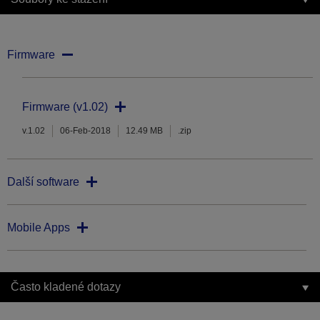
Firmware
Firmware (v1.02)
v.1.02
06-Feb-2018
12.49 MB
.zip
Další software
Mobile Apps
Často kladené dotazy