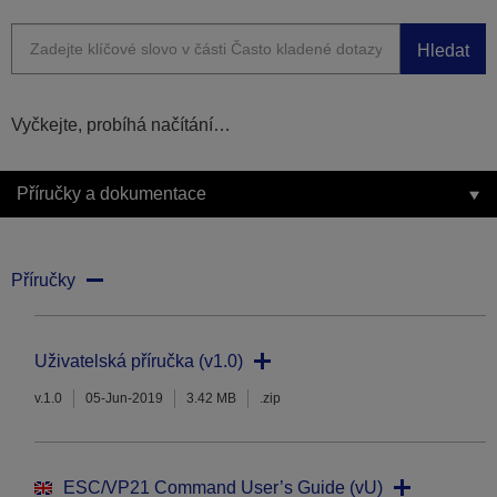
Hledat
Vyčkejte, probíhá načítání…
Příručky a dokumentace
Příručky
Uživatelská příručka (v1.0)
v.1.0
05-Jun-2019
3.42 MB
.zip
ESC/VP21 Command User’s Guide (vU)