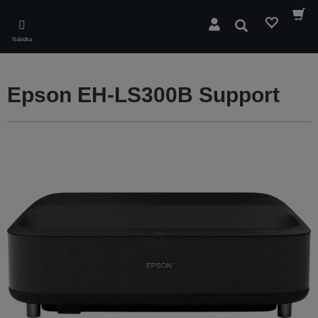
Skip
to
Hledat
main
Nabídka
content
Epson EH-LS300B Support