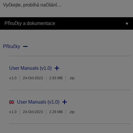
Vyčkejte, probíhá načítání…
Příručky a dokumentace
Příručky
User Manuals (v1.0)
v.1.0
24-Oct-2023
2.93 MB
.zip
User Manuals (v1.0)
v.1.0
24-Oct-2023
2.26 MB
.zip