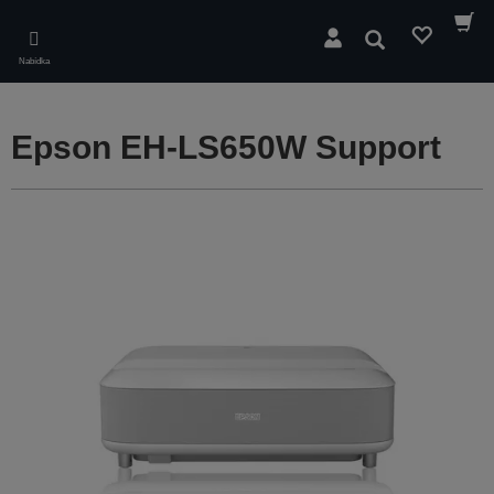
Skip
to
Hledat
main
Nabídka
content
Epson EH-LS650W Support