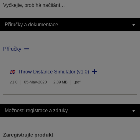
Vyčkejte, probíhá načítání…
Příručky a dokumentace
Příručky
Throw Distance Simulator (v1.0)
v.1.0
05-May-2020
2.39 MB
.pdf
Možnosti registrace a záruky
Zaregistrujte produkt