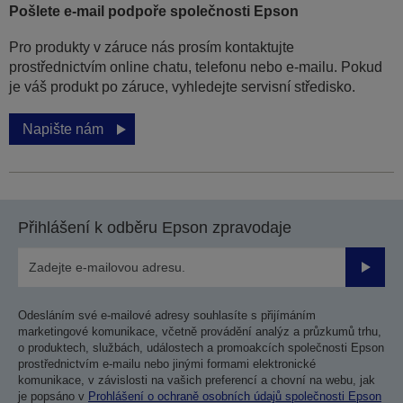
Pošlete e-mail podpoře společnosti Epson
Pro produkty v záruce nás prosím kontaktujte
prostřednictvím online chatu, telefonu nebo e-mailu. Pokud
je váš produkt po záruce, vyhledejte servisní středisko.
Napište nám
Přihlášení k odběru Epson zpravodaje
Odesla
Odesláním své e-mailové adresy souhlasíte s přijímáním
marketingové komunikace, včetně provádění analýz a průzkumů trhu,
o produktech, službách, událostech a promoakcích společnosti Epson
prostřednictvím e-mailu nebo jinými formami elektronické
komunikace, v závislosti na vašich preferencí a chovní na webu, jak
je popsáno v
Prohlášení o ochraně osobních údajů společnosti Epson