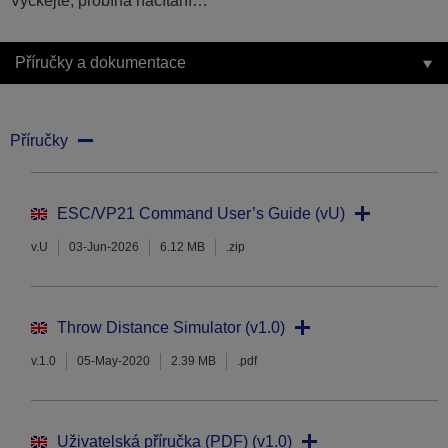
Vyčkejte, probíhá načítání…
Příručky a dokumentace
Příručky
ESC/VP21 Command User’s Guide (vU)
v.U
03-Jun-2026
6.12 MB
.zip
Throw Distance Simulator (v1.0)
v.1.0
05-May-2020
2.39 MB
.pdf
Uživatelská příručka (PDF) (v1.0)