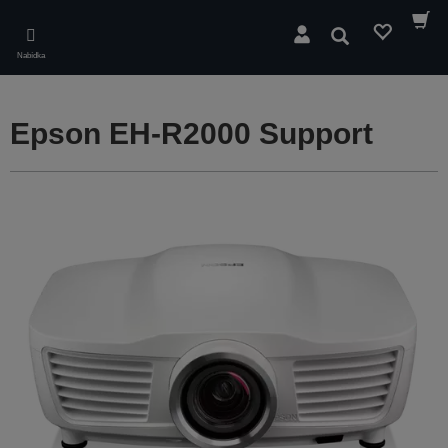
Skip
to
Hledat
main
Nabídka
content
Epson EH-R2000 Support