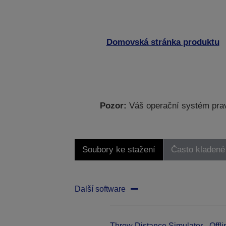
Domovská stránka produktu
Pozor:
Váš operační systém prav
Soubory ke stažení
Často kladené
Další software
Throw Distance Simulator - Offli