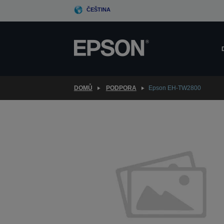
Skip
ČEŠTINA
to
main
content
DOMŮ
PODPORA
Epson EH-TW2800