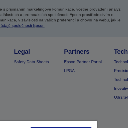
e s přijímáním marketingové komunikace, včetně provádění analýz
událostech a promoakcích společnosti Epson prostřednictvím e-
unikace, v závislosti na vašich preferencí a chovní na webu, jak je
 údajů společnosti Epson
Legal
Partners
Tech
Safety Data Sheets
Epson Partner Portal
Technol
LPGA
Precisi
Technol
Inovati
Udržite