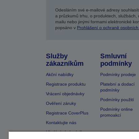
Odesláním své e-mailové adresy souhlasít
a průzkumů trhu, o produktech, službách, 
mailu nebo jinými formami elektronické kom
popsáno v
Prohlášení o ochraně osobních
Služby
Smluvní
zákazníkům
podmínky
Akční nabídky
Podmínky prodeje
Registrace produktu
Platební a dodací
podmínky
Vrácení objednávky
Podmínky použití
Ověření záruky
Podmínky online
Registrace CoverPlus
promoakcí
Kontaktujte nás
Hledání obchodníka