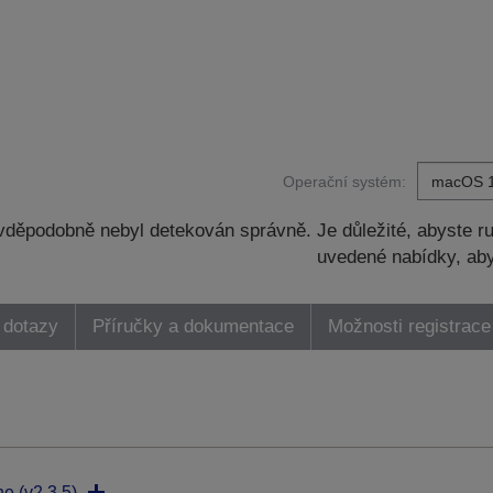
Operační systém:
děpodobně nebyl detekován správně. Je důležité, abyste ru
uvedené nabídky, aby
 dotazy
Příručky a dokumentace
Možnosti registrace
ne (v2.3.5)