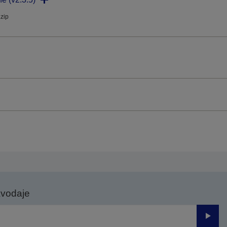
.zip
avodaje
Odesl