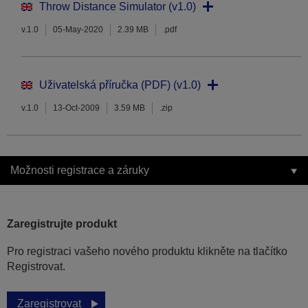
Throw Distance Simulator (v1.0)
v.1.0
05-May-2020
2.39 MB
.pdf
Uživatelská příručka (PDF) (v1.0)
v.1.0
13-Oct-2009
3.59 MB
.zip
Možnosti registrace a záruky
Zaregistrujte produkt
Pro registraci vašeho nového produktu klikněte na tlačítko
Registrovat.
Zaregistrovat