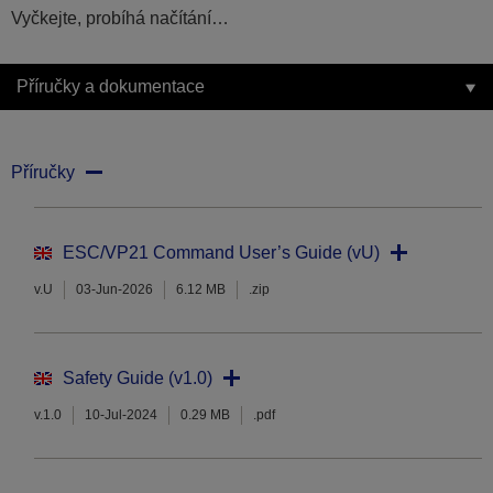
Vyčkejte, probíhá načítání…
Příručky a dokumentace
Příručky
ESC/VP21 Command User’s Guide (vU)
v.U
03-Jun-2026
6.12 MB
.zip
Safety Guide (v1.0)
v.1.0
10-Jul-2024
0.29 MB
.pdf