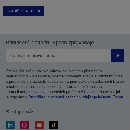
Napište nám
Přihlášení k odběru Epson zpravodaje
Odesla
Odesláním své e-mailové adresy souhlasíte s přijímáním
marketingové komunikace, včetně provádění analýz a průzkumů trhu,
o produktech, službách, událostech a promoakcích společnosti Epson
prostřednictvím e-mailu nebo jinými formami elektronické
komunikace, v závislosti na vašich preferencí a chovní na webu, jak
je popsáno v
Prohlášení o ochraně osobních údajů společnosti Epson
Sledujte nás