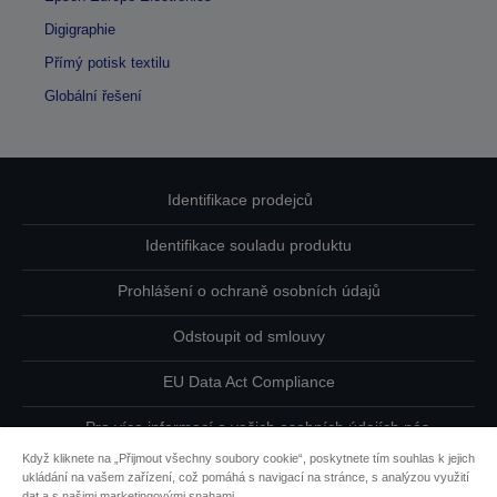
Digigraphie
Přímý potisk textilu
Globální řešení
Identifikace prodejců
Identifikace souladu produktu
Prohlášení o ochraně osobních údajů
Odstoupit od smlouvy
EU Data Act Compliance
Pro více informací o vašich osobních údajích nás
kontaktujte
Když kliknete na „Přijmout všechny soubory cookie“, poskytnete tím souhlas k jejich
ukládání na vašem zařízení, což pomáhá s navigací na stránce, s analýzou využití
Informace o souborech cookie
dat a s našimi marketingovými snahami.