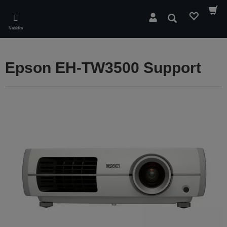
Skip
to
Hledat
main
Nabídka
content
Epson EH-TW3500 Support