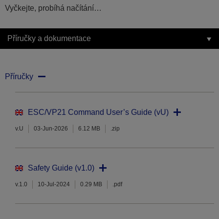
Vyčkejte, probíhá načítání…
Příručky a dokumentace
Příručky
ESC/VP21 Command User’s Guide (vU)
v.U
03-Jun-2026
6.12 MB
.zip
Safety Guide (v1.0)
v.1.0
10-Jul-2024
0.29 MB
.pdf