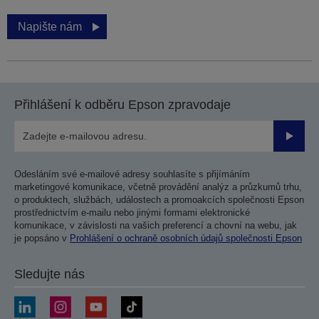
Napište nám
Přihlášení k odběru Epson zpravodaje
Odesla
Odesláním své e-mailové adresy souhlasíte s přijímáním
marketingové komunikace, včetně provádění analýz a průzkumů trhu,
o produktech, službách, událostech a promoakcích společnosti Epson
prostřednictvím e-mailu nebo jinými formami elektronické
komunikace, v závislosti na vašich preferencí a chovní na webu, jak
je popsáno v
Prohlášení o ochraně osobních údajů společnosti Epson
Sledujte nás