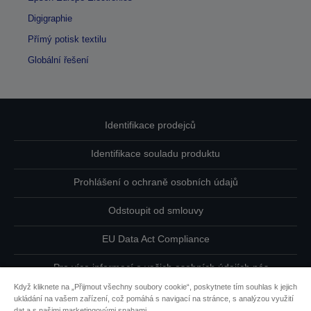
Digigraphie
Přímý potisk textilu
Globální řešení
Identifikace prodejců
Identifikace souladu produktu
Prohlášení o ochraně osobních údajů
Odstoupit od smlouvy
EU Data Act Compliance
Pro více informací o vašich osobních údajích nás
kontaktujte
Když kliknete na „Přijmout všechny soubory cookie“, poskytnete tím souhlas k jejich
ukládání na vašem zařízení, což pomáhá s navigací na stránce, s analýzou využití
Informace o souborech cookie
dat a s našimi marketingovými snahami.