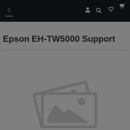
Skip
to
Hledat
main
Nabídka
content
Epson EH-TW5000 Support