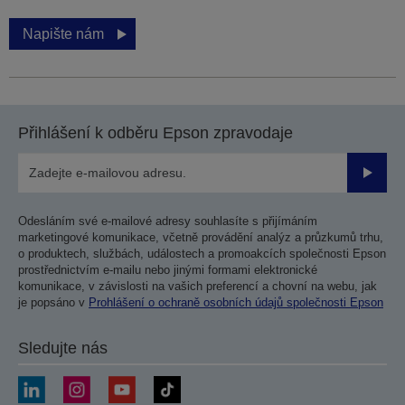
Napište nám
Přihlášení k odběru Epson zpravodaje
Odesla
Odesláním své e-mailové adresy souhlasíte s přijímáním
marketingové komunikace, včetně provádění analýz a průzkumů trhu,
o produktech, službách, událostech a promoakcích společnosti Epson
prostřednictvím e-mailu nebo jinými formami elektronické
komunikace, v závislosti na vašich preferencí a chovní na webu, jak
je popsáno v
Prohlášení o ochraně osobních údajů společnosti Epson
Sledujte nás