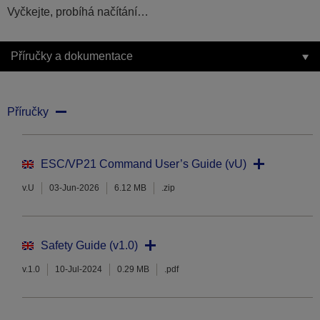
Vyčkejte, probíhá načítání…
Příručky a dokumentace
Příručky
ESC/VP21 Command User’s Guide (vU)
v.U
03-Jun-2026
6.12 MB
.zip
Safety Guide (v1.0)
v.1.0
10-Jul-2024
0.29 MB
.pdf