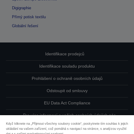
Digigraphie
Přímý potisk textilu
Globální řešení
Identifikace prodejců
Identifikace souladu produktu
Prohlášení o ochraně osobních údajů
Odstoupit od smlouvy
EU Data Act Compliance
Pro více informací o vašich osobních údajích nás
kontaktujte
Když kliknete na „Přijmout všechny soubory cookie“, poskytnete tím souhlas k jejich
ukládání na vašem zařízení, což pomáhá s navigací na stránce, s analýzou využití
Informace o souborech cookie
dat a s našimi marketingovými snahami.