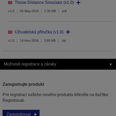
Throw Distance Simulator (v1.0)
v.1.0
05-May-2020
2.39 MB
.pdf
Uživatelská příručka (v1.0)
v.1.0
14-Nov-2008
3.89 MB
.zip
Možnosti registrace a záruky
Zaregistrujte produkt
Pro registraci vašeho nového produktu klikněte na tlačítko
Registrovat.
Zaregistrovat