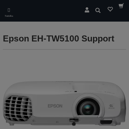
Skip
to
Hledat
main
Nabídka
content
Epson EH-TW5100 Support