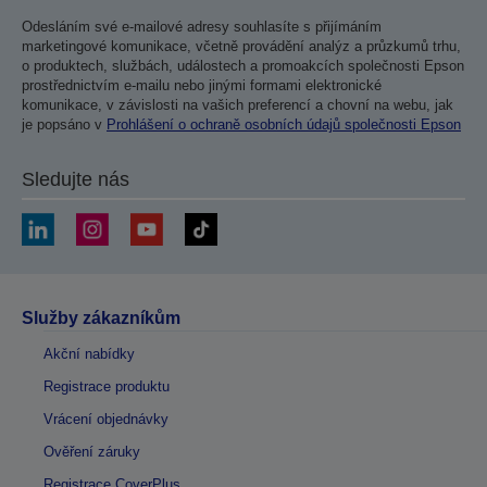
Odesláním své e-mailové adresy souhlasíte s přijímáním
marketingové komunikace, včetně provádění analýz a průzkumů trhu,
o produktech, službách, událostech a promoakcích společnosti Epson
prostřednictvím e-mailu nebo jinými formami elektronické
komunikace, v závislosti na vašich preferencí a chovní na webu, jak
je popsáno v
Prohlášení o ochraně osobních údajů společnosti Epson
Sledujte nás
Služby zákazníkům
Akční nabídky
Registrace produktu
Vrácení objednávky
Ověření záruky
Registrace CoverPlus