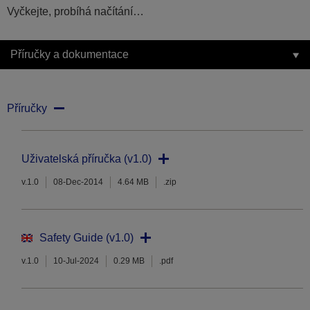
Vyčkejte, probíhá načítání…
Příručky a dokumentace
Příručky
Uživatelská příručka (v1.0)
v.1.0
08-Dec-2014
4.64 MB
.zip
Safety Guide (v1.0)
v.1.0
10-Jul-2024
0.29 MB
.pdf