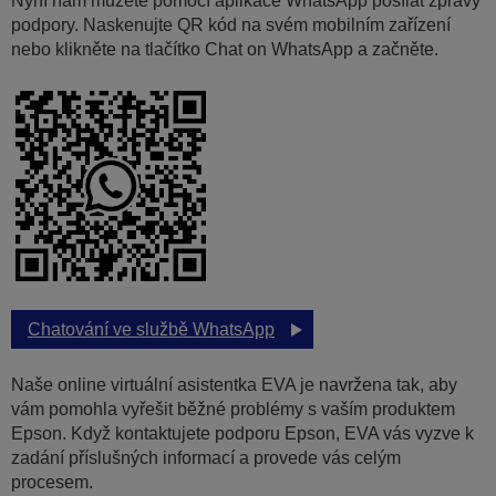
Nyní nám můžete pomocí aplikace WhatsApp posílat zprávy
podpory. Naskenujte QR kód na svém mobilním zařízení
nebo klikněte na tlačítko Chat on WhatsApp a začněte.
Chatování ve službě WhatsApp
Naše online virtuální asistentka EVA je navržena tak, aby
vám pomohla vyřešit běžné problémy s vaším produktem
Epson. Když kontaktujete podporu Epson, EVA vás vyzve k
zadání příslušných informací a provede vás celým
procesem.