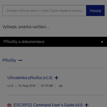
Hledat
Vyčkejte, probíhá načítání…
Příručky a dokumentace
Příručky
Uživatelská příručka (v1.0)
v.1.0
31-Aug-2016
10.79 MB
.zip
ESC/VP21 Command User’s Guide (vU)