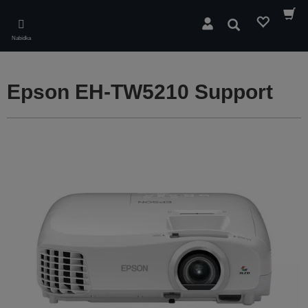
Skip
to
Hledat
main
Nabídka
content
Epson EH-TW5210 Support