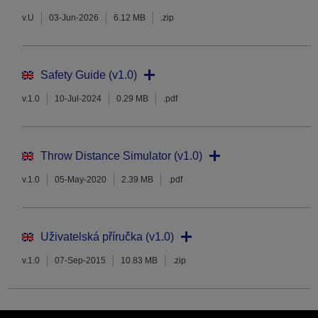
v.U
03-Jun-2026
6.12 MB
.zip
Safety Guide (v1.0)
v.1.0
10-Jul-2024
0.29 MB
.pdf
Throw Distance Simulator (v1.0)
v.1.0
05-May-2020
2.39 MB
.pdf
Uživatelská příručka (v1.0)
v.1.0
07-Sep-2015
10.83 MB
.zip