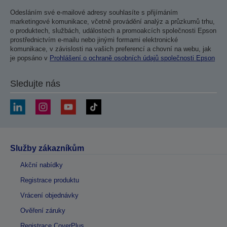
Odesláním své e-mailové adresy souhlasíte s přijímáním
marketingové komunikace, včetně provádění analýz a průzkumů trhu,
o produktech, službách, událostech a promoakcích společnosti Epson
prostřednictvím e-mailu nebo jinými formami elektronické
komunikace, v závislosti na vašich preferencí a chovní na webu, jak
je popsáno v
Prohlášení o ochraně osobních údajů společnosti Epson
Sledujte nás
Služby zákazníkům
Akční nabídky
Registrace produktu
Vrácení objednávky
Ověření záruky
Registrace CoverPlus