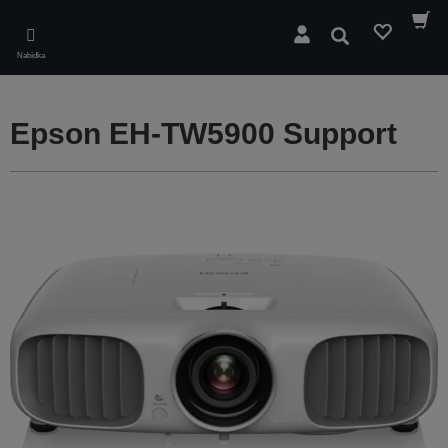
Skip
to
Hledat
main
Nabídka
content
Epson EH-TW5900 Support