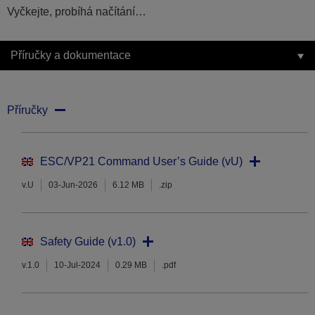
Vyčkejte, probíhá načítání…
Příručky a dokumentace
Příručky
ESC/VP21 Command User’s Guide (vU)
v.U
03-Jun-2026
6.12 MB
.zip
Safety Guide (v1.0)
v.1.0
10-Jul-2024
0.29 MB
.pdf