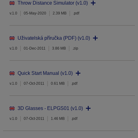
Throw Distance Simulator (v1.0)
v.1.0
05-May-2020
2.39 MB
.pdf
Uživatelská příručka (PDF) (v1.0)
v.1.0
01-Dec-2011
3.86 MB
.zip
Quick Start Manual (v1.0)
v.1.0
07-Oct-2011
0.61 MB
.pdf
3D Glasses - ELPGS01 (v1.0)
v.1.0
07-Oct-2011
1.46 MB
.pdf