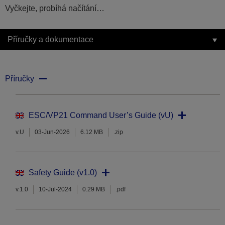
Vyčkejte, probíhá načítání…
Příručky a dokumentace
Příručky
ESC/VP21 Command User’s Guide (vU)
v.U
03-Jun-2026
6.12 MB
.zip
Safety Guide (v1.0)
v.1.0
10-Jul-2024
0.29 MB
.pdf