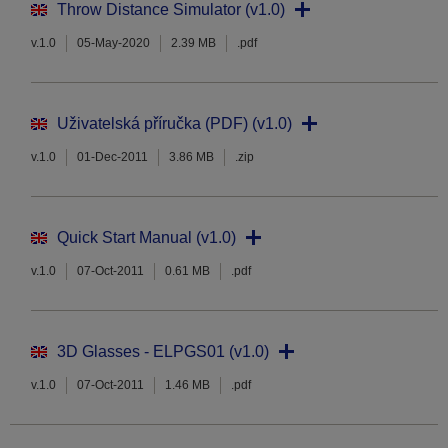
Throw Distance Simulator (v1.0)
v.1.0
05-May-2020
2.39 MB
.pdf
Uživatelská příručka (PDF) (v1.0)
v.1.0
01-Dec-2011
3.86 MB
.zip
Quick Start Manual (v1.0)
v.1.0
07-Oct-2011
0.61 MB
.pdf
3D Glasses - ELPGS01 (v1.0)
v.1.0
07-Oct-2011
1.46 MB
.pdf