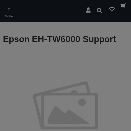
Skip
to
Hledat
main
Nabídka
content
Epson EH-TW6000 Support