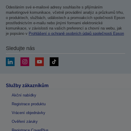
Odesláním své e-mailové adresy souhlasíte s přijímáním
marketingové komunikace, včetně provádění analýz a průzkumů trhu,
o produktech, službách, událostech a promoakcích společnosti Epson
prostřednictvím e-mailu nebo jinými formami elektronické
komunikace, v závislosti na vašich preferencí a chovní na webu, jak
je popsáno v
Prohlášení o ochraně osobních údajů společnosti Epson
Sledujte nás
Služby zákazníkům
Akční nabídky
Registrace produktu
Vrácení objednávky
Ověření záruky
Registrace CoverPlus