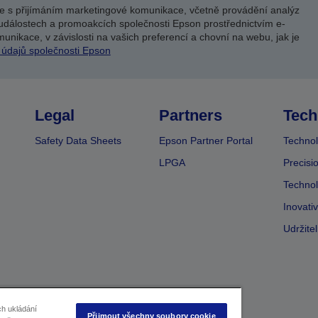
e s přijímáním marketingové komunikace, včetně provádění analýz
událostech a promoakcích společnosti Epson prostřednictvím e-
unikace, v závislosti na vašich preferencí a chovní na webu, jak je
 údajů společnosti Epson
Legal
Partners
Tech
Safety Data Sheets
Epson Partner Portal
Technol
LPGA
Precisi
Technol
Inovati
Udržite
ch ukládání
Přijmout všechny soubory cookie