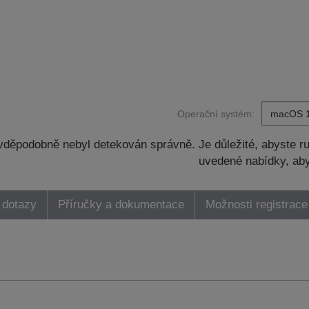
Operační systém:
děpodobně nebyl detekován správně. Je důležité, abyste ru
uvedené nabídky, aby
 dotazy
Příručky a dokumentace
Možnosti registrace