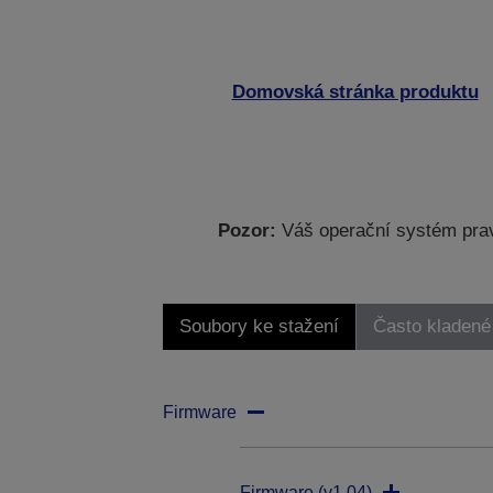
Domovská stránka produktu
Pozor:
Váš operační systém prav
Soubory ke stažení
Často kladené
Firmware
Firmware (v1.04)