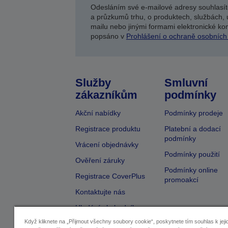
Odesláním své e-mailové adresy souhlasít
a průzkumů trhu, o produktech, službách, 
mailu nebo jinými formami elektronické kom
popsáno v
Prohlášení o ochraně osobních
Služby
Smluvní
zákazníkům
podmínky
Akční nabídky
Podmínky prodeje
Registrace produktu
Platební a dodací
podmínky
Vrácení objednávky
Podmínky použití
Ověření záruky
Podmínky online
Registrace CoverPlus
promoakcí
Kontaktujte nás
Hledání obchodníka
Když kliknete na „Přijmout všechny soubory cookie“, poskytnete tím souhlas k jeji