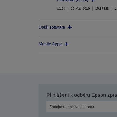
v.1.04
29-May-2020
15.87 MB
.z
Další software
Mobile Apps
Přihlášení k odběru Epson zpr