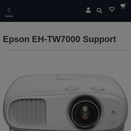
Skip
to
Hledat
main
Nabídka
content
Epson EH-TW7000 Support