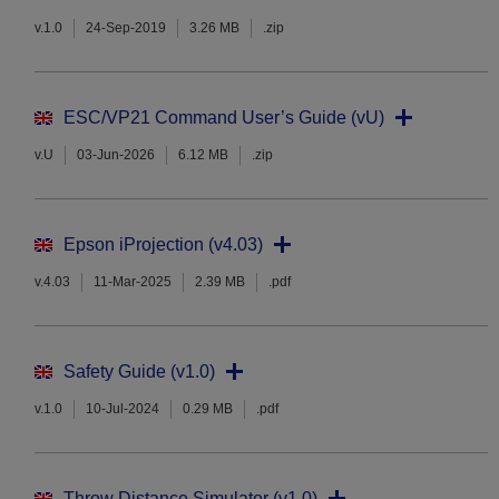
v.1.0
24-Sep-2019
3.26 MB
.zip
ESC/VP21 Command User’s Guide (vU)
v.U
03-Jun-2026
6.12 MB
.zip
Epson iProjection (v4.03)
v.4.03
11-Mar-2025
2.39 MB
.pdf
Safety Guide (v1.0)
v.1.0
10-Jul-2024
0.29 MB
.pdf
Throw Distance Simulator (v1.0)