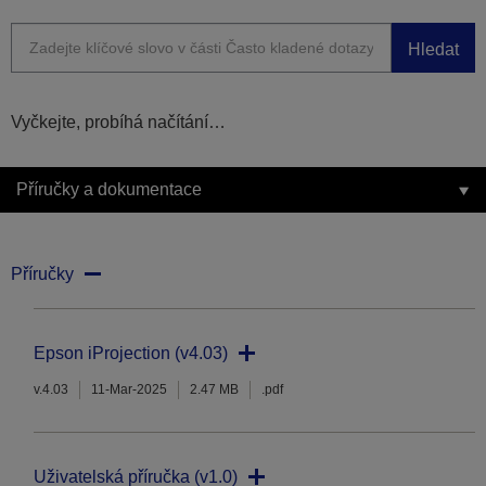
Hledat
Vyčkejte, probíhá načítání…
Příručky a dokumentace
Příručky
Epson iProjection (v4.03)
v.4.03
11-Mar-2025
2.47 MB
.pdf
Uživatelská příručka (v1.0)