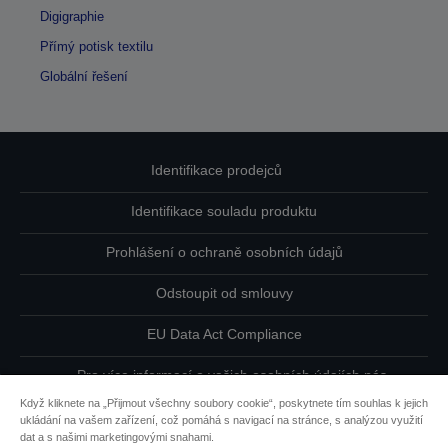
Digigraphie
Přímý potisk textilu
Globální řešení
Identifikace prodejců
Identifikace souladu produktu
Prohlášení o ochraně osobních údajů
Odstoupit od smlouvy
EU Data Act Compliance
Pro více informací o vašich osobních údajích nás
kontaktujte
Když kliknete na „Přijmout všechny soubory cookie“, poskytnete tím souhlas k jejich
ukládání na vašem zařízení, což pomáhá s navigací na stránce, s analýzou využití
Informace o souborech cookie
dat a s našimi marketingovými snahami.