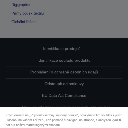
Digigraphie
Přímý potisk textilu
Globální řešení
Identifikace prodejců
Identifikace souladu produktu
Prohlášení o ochraně osobních údajů
Odstoupit od smlouvy
EU Data Act Compliance
Pro více informací o vašich osobních údajích nás
kontaktujte
Když kliknete na „Přijmout všechny soubory cookie“, poskytnete tím souhlas k jejich
ukládání na vašem zařízení, což pomáhá s navigací na stránce, s analýzou využití
Informace o souborech cookie
dat a s našimi marketingovými snahami.