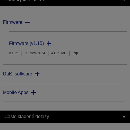
Firmware
Firmware (v1.15)
v.1.15
20-Nov-2024
41.29 MB
.zip
Další software
Mobile Apps
Často kladené dotazy