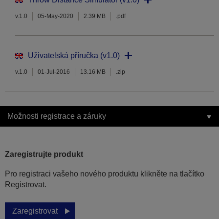
v.1.0
05-May-2020
2.39 MB
.pdf
Uživatelská příručka (v1.0)
v.1.0
01-Jul-2016
13.16 MB
.zip
Možnosti registrace a záruky
Zaregistrujte produkt
Pro registraci vašeho nového produktu klikněte na tlačítko
Registrovat.
Zaregistrovat