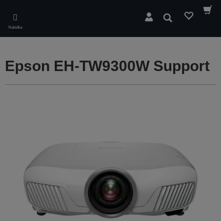
Skip
to
Hledat
main
Nabídka
content
Epson EH-TW9300W Support