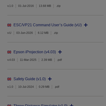
v.1.0
01-Jul-2016
13.68 MB
.zip
ESC/VP21 Command User’s Guide (vU)
v.U
03-Jun-2026
6.12 MB
.zip
Epson iProjection (v4.03)
v.4.03
11-Mar-2025
2.39 MB
.pdf
Safety Guide (v1.0)
v.1.0
10-Jul-2024
0.29 MB
.pdf
Throw Distance Simulator (v1.0)