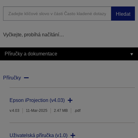
Hledat
Vyčkejte, probíhá načítání…
Příručky a dokumentace
Příručky
Epson iProjection (v4.03)
v.4.03
11-Mar-2025
2.47 MB
.pdf
Uživatelská příručka (v1.0)