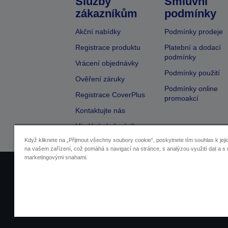
Služby
Smluvní
zákazníkům
podmínky
Akční nabídky
Podmínky prodeje
Registrace produktu
Platební a dodací
podmínky
Vrácení objednávky
Podmínky použití
Ověření záruky
Podmínky online
Registrace CoverPlus
promoakcí
Kontaktujte nás
Hledání obchodníka
Když kliknete na „Přijmout všechny soubory cookie“, poskytnete tím souhlas k jeji
na vašem zařízení, což pomáhá s navigací na stránce, s analýzou využití dat a s 
marketingovými snahami.
Identifikace prodejců
Identifikace sou
Pro více informací o vašich osobních ú