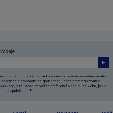
avodaje
Odesl
e s přijímáním marketingové komunikace, včetně provádění analýz
událostech a promoakcích společnosti Epson prostřednictvím e-
unikace, v závislosti na vašich preferencí a chovní na webu, jak je
 údajů společnosti Epson