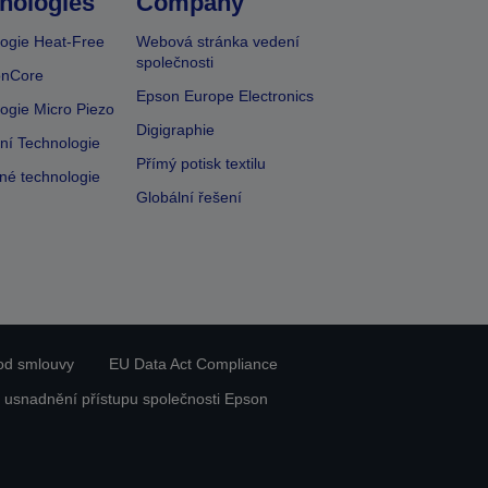
nologies
Company
ogie Heat-Free
Webová stránka vedení
společnosti
onCore
Epson Europe Electronics
ogie Micro Piezo
Digigraphie
vní Technologie
Přímý potisk textilu
lné technologie
Globální řešení
od smlouvy
EU Data Act Compliance
 usnadnění přístupu společnosti Epson