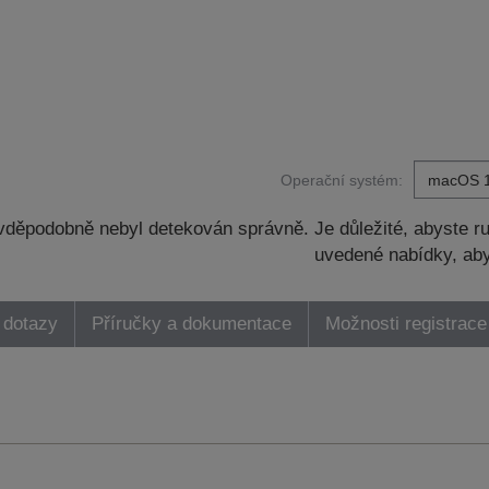
Operační systém:
děpodobně nebyl detekován správně. Je důležité, abyste ru
uvedené nabídky, aby
 dotazy
Příručky a dokumentace
Možnosti registrace