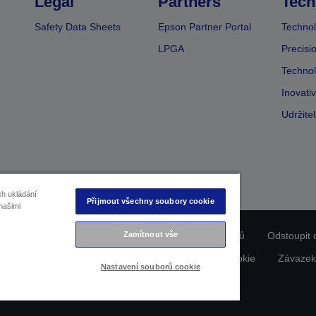
Legal
Partners
Tech
Safety Data Sheets
Epson Partner Portal
Technol
LPGA
Precisi
Technol
Inovati
Udržite
ch ukládání
Přijmout všechny soubory cookie
našimi
Zamítnout vše
ladu produktu
Prohlášení o ochraně osobních údajů
Odstoupit 
dajích nás kontaktujte
Informace o souborech cookie
Závazek
Nastavení souborů cookie
Copyright © 2026 Seiko Epson