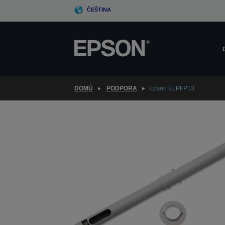
Skip
ČEŠTINA
to
main
content
DOMŮ
PODPORA
Epson ELPFP13