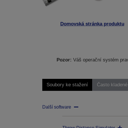
Domovská stránka produktu
Pozor:
Váš operační systém prav
Soubory ke stažení
Často kladené
Další software
Throw Distance Simulator