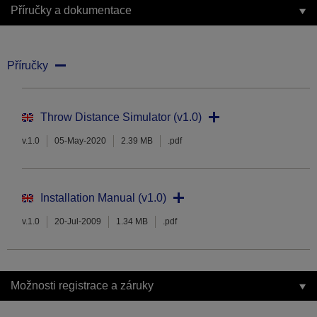
Příručky a dokumentace
Příručky
Throw Distance Simulator (v1.0)
v.1.0
05-May-2020
2.39 MB
.pdf
Installation Manual (v1.0)
v.1.0
20-Jul-2009
1.34 MB
.pdf
Možnosti registrace a záruky