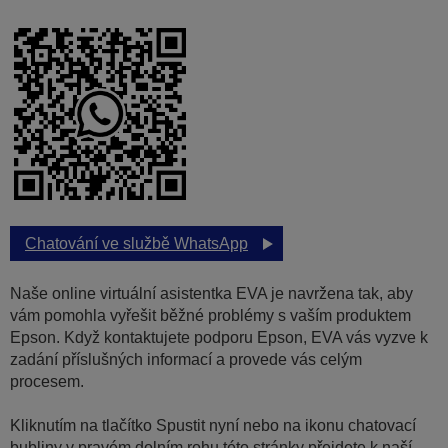
Chatování ve službě WhatsApp
Naše online virtuální asistentka EVA je navržena tak, aby
vám pomohla vyřešit běžné problémy s vaším produktem
Epson. Když kontaktujete podporu Epson, EVA vás vyzve k
zadání příslušných informací a provede vás celým
procesem.
Kliknutím na tlačítko Spustit nyní nebo na ikonu chatovací
bubliny v pravém dolním rohu této stránky přejdete k naší