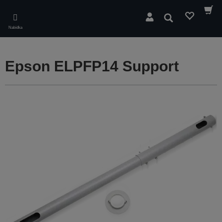
Skip
to
Hledat
main
Nabídka
content
Epson ELPFP14 Support