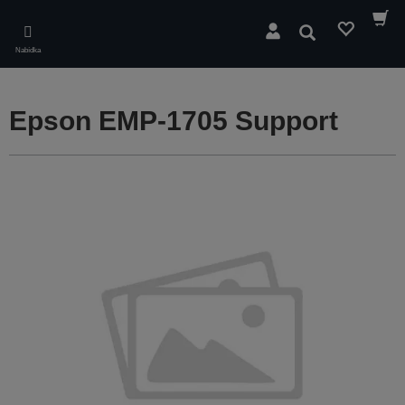
Skip
to
Hledat
main
Nabídka
content
Epson EMP-1705 Support