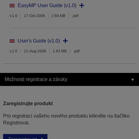
EasyMP User Guide (v1.0)
v.1.0
17-Oct-2006
2.66 MB
.pdf
User's Guide (v1.0)
v.1.0
21-Aug-2006
1.82 MB
.pdf
Možnosti registrace a záruky
Zaregistrujte produkt
Pro registraci vašeho nového produktu klikněte na tlačítko
Registrovat.