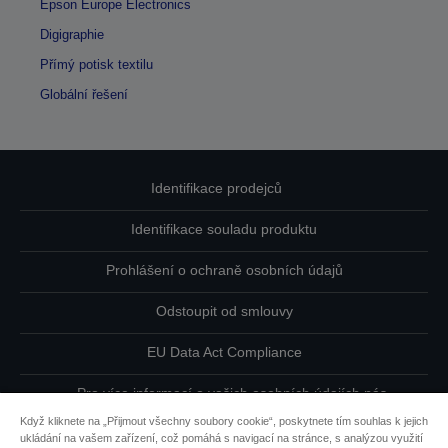
Epson Europe Electronics
Digigraphie
Přímý potisk textilu
Globální řešení
Identifikace prodejců
Identifikace souladu produktu
Prohlášení o ochraně osobních údajů
Odstoupit od smlouvy
EU Data Act Compliance
Pro více informací o vašich osobních údajích nás
kontaktujte
Když kliknete na „Přijmout všechny soubory cookie“, poskytnete tím souhlas k jejich
ukládání na vašem zařízení, což pomáhá s navigací na stránce, s analýzou využití