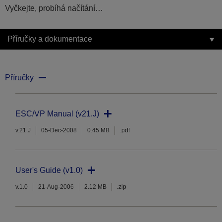
Vyčkejte, probíhá načítání…
Příručky a dokumentace
Příručky
ESC/VP Manual (v21.J)
v.21.J
05-Dec-2008
0.45 MB
.pdf
User's Guide (v1.0)
v.1.0
21-Aug-2006
2.12 MB
.zip