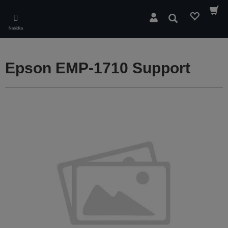
Skip
to
Hledat
main
Nabídka
content
Epson EMP-1710 Support