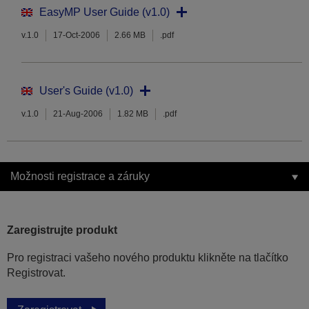
EasyMP User Guide (v1.0)
v.1.0
17-Oct-2006
2.66 MB
.pdf
User's Guide (v1.0)
v.1.0
21-Aug-2006
1.82 MB
.pdf
Možnosti registrace a záruky
Zaregistrujte produkt
Pro registraci vašeho nového produktu klikněte na tlačítko
Registrovat.