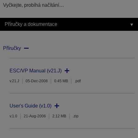
Vyčkejte, probíhá načítání…
Příručky a dokumentace
Příručky
ESC/VP Manual (v21.J)
v.21.J
05-Dec-2008
0.45 MB
.pdf
User's Guide (v1.0)
v.1.0
21-Aug-2006
2.12 MB
.zip