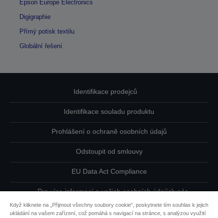
Epson Europe Electronics
Digigraphie
Přímý potisk textilu
Globální řešení
Identifikace prodejců
Identifikace souladu produktu
Prohlášení o ochraně osobních údajů
Odstoupit od smlouvy
EU Data Act Compliance
Pro více informací o vašich osobních údajích nás
kontaktujte
Když kliknete na „Přijmout všechny soubory cookie“, poskytnete tím souhlas k jejich
ukládání na vašem zařízení, což pomáhá s navigací na stránce, s analýzou využití