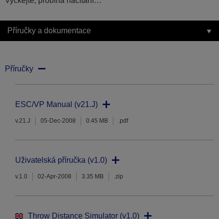
Vyčkejte, probíhá načítání…
Příručky a dokumentace
Příručky
ESC/VP Manual (v21.J)
v.21.J
05-Dec-2008
0.45 MB
.pdf
Uživatelská příručka (v1.0)
v.1.0
02-Apr-2008
3.35 MB
.zip
Throw Distance Simulator (v1.0)