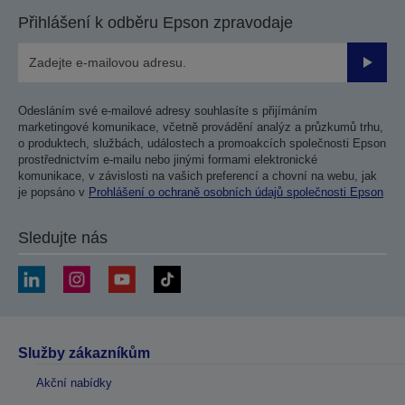
Přihlášení k odběru Epson zpravodaje
Odesla
Odesláním své e-mailové adresy souhlasíte s přijímáním
marketingové komunikace, včetně provádění analýz a průzkumů trhu,
o produktech, službách, událostech a promoakcích společnosti Epson
prostřednictvím e-mailu nebo jinými formami elektronické
komunikace, v závislosti na vašich preferencí a chovní na webu, jak
je popsáno v
Prohlášení o ochraně osobních údajů společnosti Epson
Sledujte nás
Služby zákazníkům
Akční nabídky