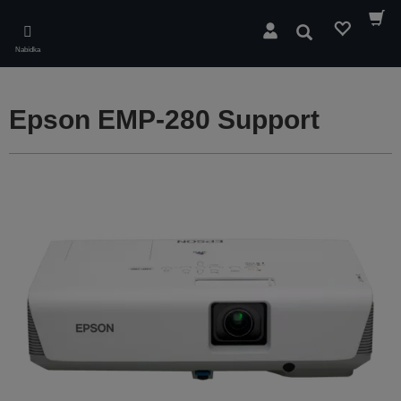
Skip
to
Hledat
main
Nabídka
content
Epson EMP-280 Support