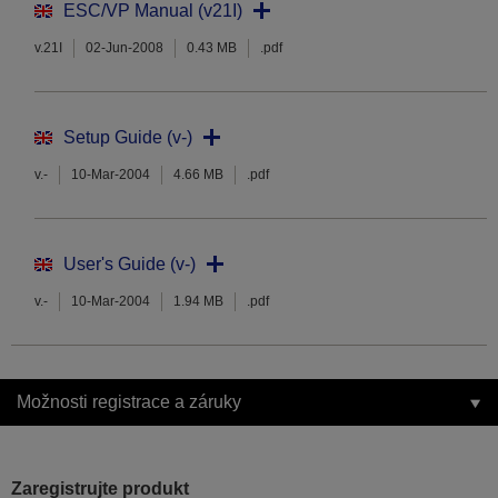
ESC/VP Manual (v21I)
v.21I
02-Jun-2008
0.43 MB
.pdf
Setup Guide (v-)
v.-
10-Mar-2004
4.66 MB
.pdf
User's Guide (v-)
v.-
10-Mar-2004
1.94 MB
.pdf
Možnosti registrace a záruky
Zaregistrujte produkt