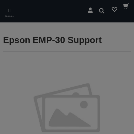
Skip
to
Hledat
main
Nabídka
content
Epson EMP-30 Support