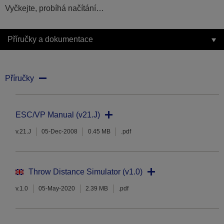
Vyčkejte, probíhá načítání…
Příručky a dokumentace
Příručky
ESC/VP Manual (v21.J)
v.21.J
05-Dec-2008
0.45 MB
.pdf
Throw Distance Simulator (v1.0)
v.1.0
05-May-2020
2.39 MB
.pdf