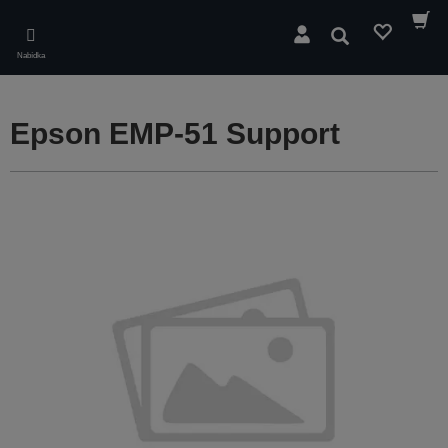
Skip
to
Hledat
main
Nabídka
content
Epson EMP-51 Support