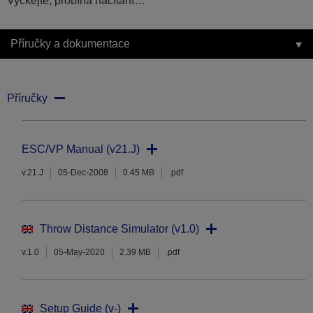
Vyčkejte, probíhá načítání…
Příručky a dokumentace
Příručky
ESC/VP Manual (v21.J)
v.21.J
05-Dec-2008
0.45 MB
.pdf
Throw Distance Simulator (v1.0)
v.1.0
05-May-2020
2.39 MB
.pdf
Setup Guide (v-)