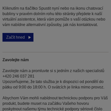
Kliknutím na tlačítko Spustit nyní nebo na ikonu chatovací
bubliny v pravém dolním rohu této stránky přejdete k naší
virtuální asistentce, která vám pomůže s vaší otázkou nebo
vám nabídne alternativní způsoby, jak nás kontaktovat.
Začít hned
Zavolejte nám
Zavolejte nám a promluvte si s jedním z našich specialistů
+420 246 037 281
Upozorňujeme, že tato služba je k dispozici od pondělí do
pátku od 9:00 do 18:00 h. O svátcích je linka mimo provoz.
Abychom Vám mohli nabídnout technickou podporu pro Váš
produkt, budete muset na začátku Vašeho hovoru
poskytnout našemu týmu technické podpory sériové číslo