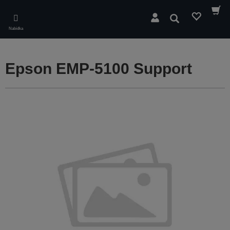
Skip
to
Hledat
main
Nabídka
content
Epson EMP-5100 Support