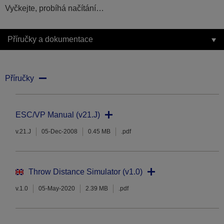
Vyčkejte, probíhá načítání…
Příručky a dokumentace
Příručky
ESC/VP Manual (v21.J)
v.21.J
05-Dec-2008
0.45 MB
.pdf
Throw Distance Simulator (v1.0)
v.1.0
05-May-2020
2.39 MB
.pdf