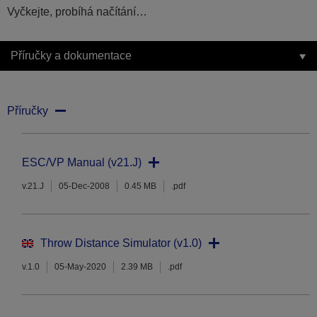
Vyčkejte, probíhá načítání…
Příručky a dokumentace
Příručky
ESC/VP Manual (v21.J)
v.21.J
05-Dec-2008
0.45 MB
.pdf
Throw Distance Simulator (v1.0)
v.1.0
05-May-2020
2.39 MB
.pdf