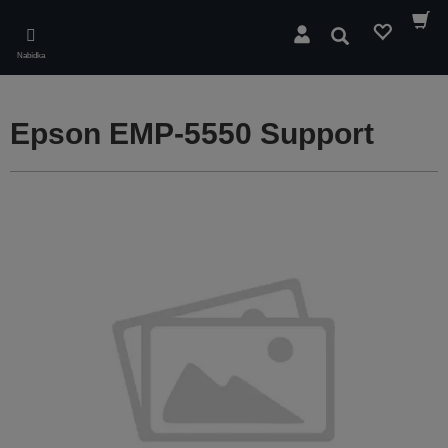
Skip
to
Hledat
main
Nabídka
content
Epson EMP-5550 Support