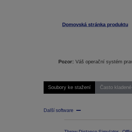
Domovská stránka produktu
Pozor:
Váš operační systém prav
Soubory ke stažení
Často kladené
Další software
Throw Distance Simulator - Offli