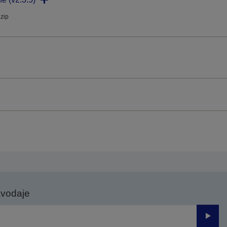
.zip
avodaje
Odesl