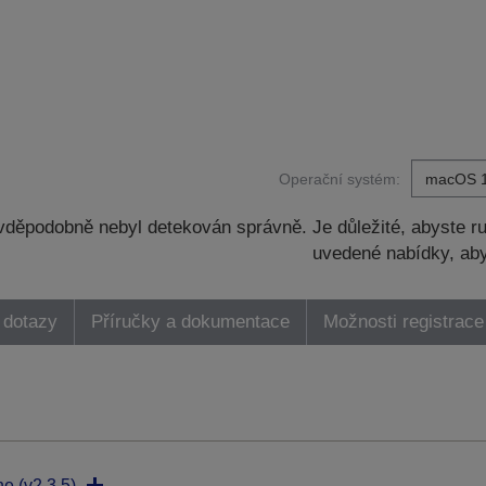
Operační systém:
děpodobně nebyl detekován správně. Je důležité, abyste ru
uvedené nabídky, aby
 dotazy
Příručky a dokumentace
Možnosti registrace
ne (v2.3.5)