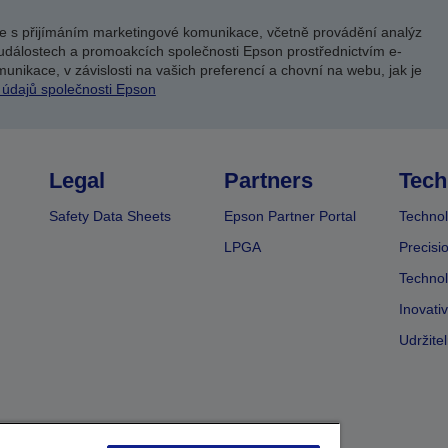
e s přijímáním marketingové komunikace, včetně provádění analýz
událostech a promoakcích společnosti Epson prostřednictvím e-
unikace, v závislosti na vašich preferencí a chovní na webu, jak je
 údajů společnosti Epson
Legal
Partners
Tech
Safety Data Sheets
Epson Partner Portal
Technol
LPGA
Precisi
Technol
Inovati
Udržite