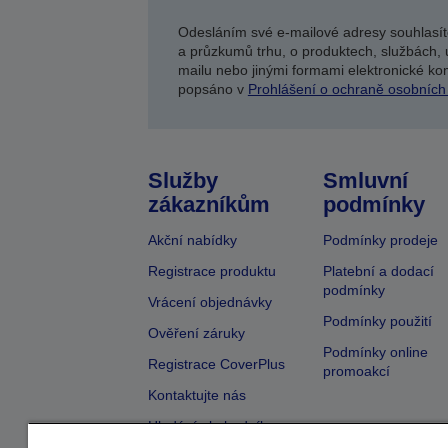
Odesláním své e-mailové adresy souhlasít
a průzkumů trhu, o produktech, službách, 
mailu nebo jinými formami elektronické kom
popsáno v
Prohlášení o ochraně osobních
Služby
Smluvní
zákazníkům
podmínky
Akční nabídky
Podmínky prodeje
Registrace produktu
Platební a dodací
podmínky
Vrácení objednávky
Podmínky použití
Ověření záruky
Podmínky online
Registrace CoverPlus
promoakcí
Kontaktujte nás
Hledání obchodníka