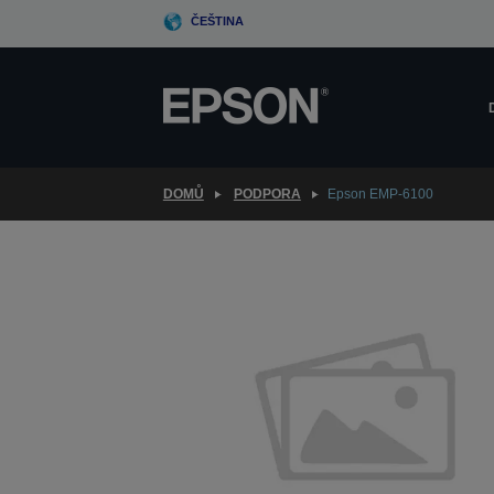
Skip
ČEŠTINA
to
main
content
DOMŮ
PODPORA
Epson EMP-6100