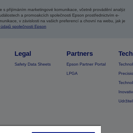
e s přijímáním marketingové komunikace, včetně provádění analýz
událostech a promoakcích společnosti Epson prostřednictvím e-
unikace, v závislosti na vašich preferencí a chovní na webu, jak je
 údajů společnosti Epson
Legal
Partners
Tech
Safety Data Sheets
Epson Partner Portal
Technol
LPGA
Precisi
Technol
Inovati
Udržite