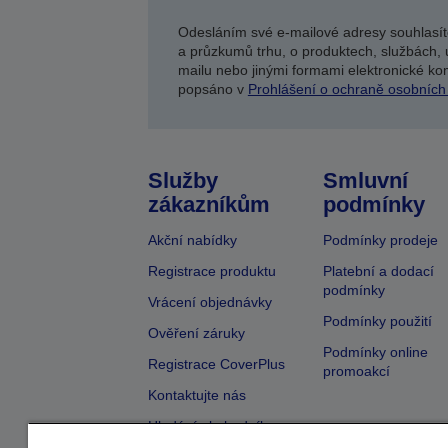
Odesláním své e-mailové adresy souhlasít
a průzkumů trhu, o produktech, službách, 
mailu nebo jinými formami elektronické kom
popsáno v
Prohlášení o ochraně osobních
Služby
Smluvní
zákazníkům
podmínky
Akční nabídky
Podmínky prodeje
Registrace produktu
Platební a dodací
podmínky
Vrácení objednávky
Podmínky použití
Ověření záruky
Podmínky online
Registrace CoverPlus
promoakcí
Kontaktujte nás
Hledání obchodníka