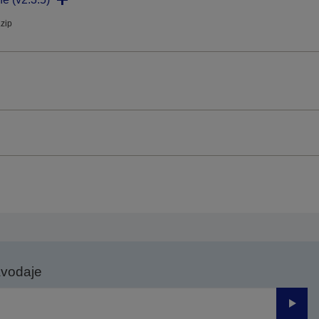
.zip
avodaje
Odesl