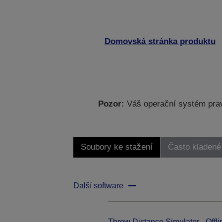
Domovská stránka produktu
Pozor:
Váš operační systém prav
Soubory ke stažení
Často kladené
Další software
Throw Distance Simulator - Offli