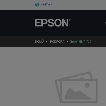
Skip
ČEŠTINA
to
main
content
DOMŮ
PODPORA
Epson EMP-710