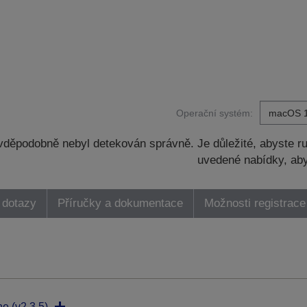
Operační systém:
děpodobně nebyl detekován správně. Je důležité, abyste ru
uvedené nabídky, aby
 dotazy
Příručky a dokumentace
Možnosti registrace
ne (v2.3.5)