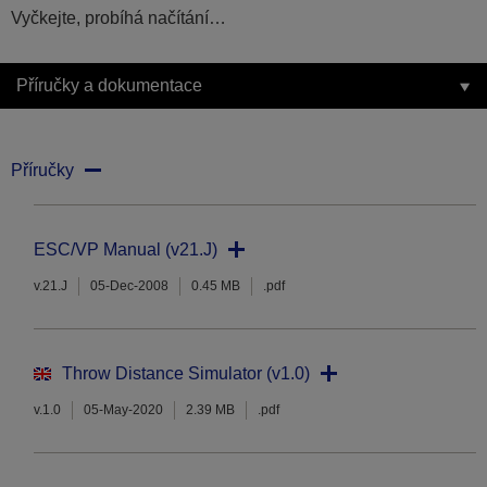
Vyčkejte, probíhá načítání…
Příručky a dokumentace
Příručky
ESC/VP Manual (v21.J)
v.21.J
05-Dec-2008
0.45 MB
.pdf
Throw Distance Simulator (v1.0)
v.1.0
05-May-2020
2.39 MB
.pdf