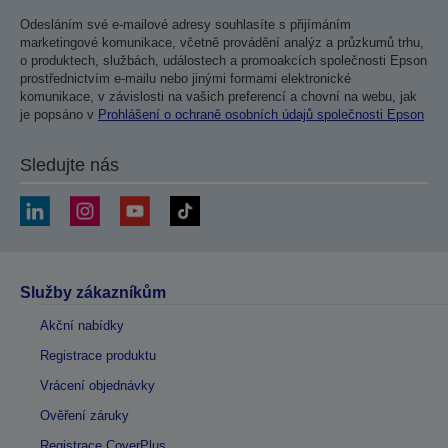
Odesláním své e-mailové adresy souhlasíte s přijímáním
marketingové komunikace, včetně provádění analýz a průzkumů trhu,
o produktech, službách, událostech a promoakcích společnosti Epson
prostřednictvím e-mailu nebo jinými formami elektronické
komunikace, v závislosti na vašich preferencí a chovní na webu, jak
je popsáno v
Prohlášení o ochraně osobních údajů společnosti Epson
Sledujte nás
Služby zákazníkům
Akční nabídky
Registrace produktu
Vrácení objednávky
Ověření záruky
Registrace CoverPlus