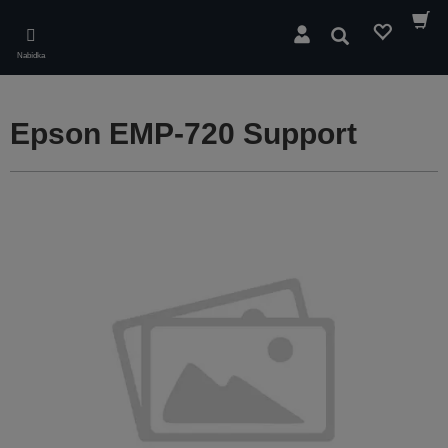
Skip
to
Hledat
main
Nabídka
content
Epson EMP-720 Support