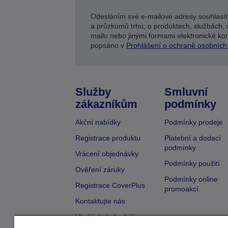
Odesláním své e-mailové adresy souhlasít
a průzkumů trhu, o produktech, službách, 
mailu nebo jinými formami elektronické kom
popsáno v
Prohlášení o ochraně osobních
Služby
Smluvní
zákazníkům
podmínky
Akční nabídky
Podmínky prodeje
Registrace produktu
Platební a dodací
podmínky
Vrácení objednávky
Podmínky použití
Ověření záruky
Podmínky online
Registrace CoverPlus
promoakcí
Kontaktujte nás
Hledání obchodníka