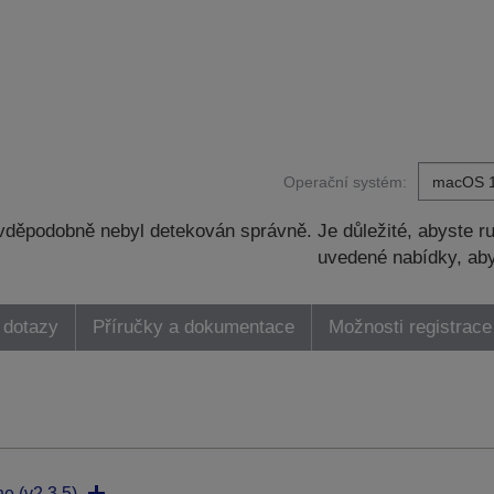
Operační systém:
děpodobně nebyl detekován správně. Je důležité, abyste ru
uvedené nabídky, aby
 dotazy
Příručky a dokumentace
Možnosti registrace
ne (v2.3.5)