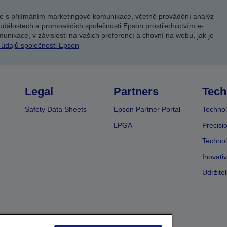
e s přijímáním marketingové komunikace, včetně provádění analýz
událostech a promoakcích společnosti Epson prostřednictvím e-
unikace, v závislosti na vašich preferencí a chovní na webu, jak je
 údajů společnosti Epson
Legal
Partners
Tech
Safety Data Sheets
Epson Partner Portal
Technol
LPGA
Precisi
Technol
Inovati
Udržite