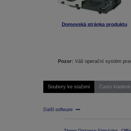
Domovská stránka produktu
Pozor:
Váš operační systém prav
Soubory ke stažení
Často kladené
Další software
Throw Distance Simulator - Offli