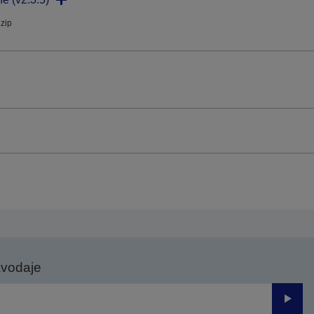
.zip
avodaje
Odesl