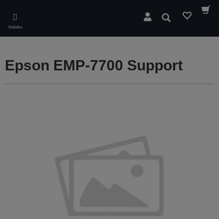
Skip
to
Hledat
main
Nabídka
content
Epson EMP-7700 Support