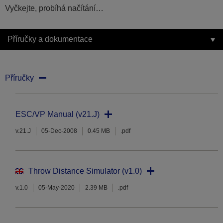
Vyčkejte, probíhá načítání…
Příručky a dokumentace
Příručky
ESC/VP Manual (v21.J)
v.21.J
05-Dec-2008
0.45 MB
.pdf
Throw Distance Simulator (v1.0)
v.1.0
05-May-2020
2.39 MB
.pdf