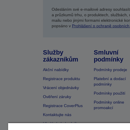
Odesláním své e-mailové adresy souhlasít
a průzkumů trhu, o produktech, službách, 
mailu nebo jinými formami elektronické kom
popsáno v
Prohlášení o ochraně osobních
Služby
Smluvní
zákazníkům
podmínky
Akční nabídky
Podmínky prodeje
Registrace produktu
Platební a dodací
podmínky
Vrácení objednávky
Podmínky použití
Ověření záruky
Podmínky online
Registrace CoverPlus
promoakcí
Kontaktujte nás
Hledání obchodníka