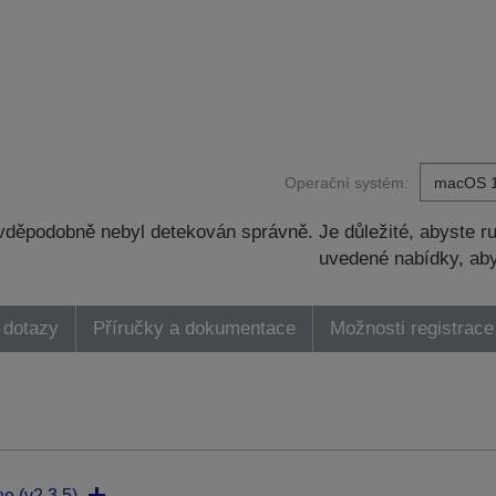
Operační systém:
děpodobně nebyl detekován správně. Je důležité, abyste ru
uvedené nabídky, aby
 dotazy
Příručky a dokumentace
Možnosti registrace
ne (v2.3.5)