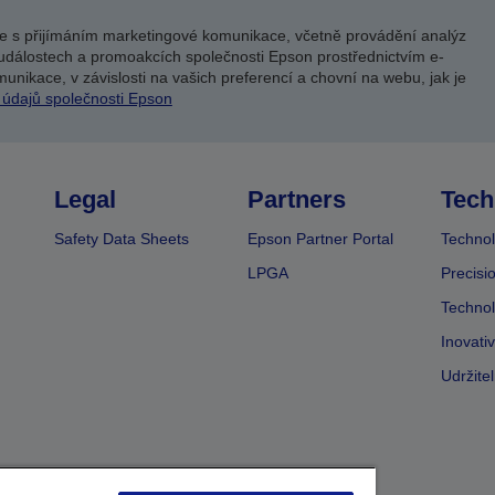
e s přijímáním marketingové komunikace, včetně provádění analýz
událostech a promoakcích společnosti Epson prostřednictvím e-
unikace, v závislosti na vašich preferencí a chovní na webu, jak je
 údajů společnosti Epson
Legal
Partners
Tech
Safety Data Sheets
Epson Partner Portal
Technol
LPGA
Precisi
Technol
Inovati
Udržite