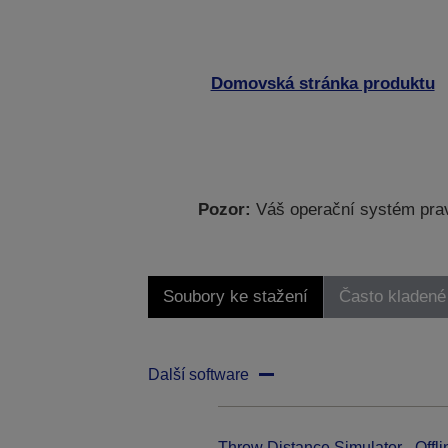
Domovská stránka produktu
Pozor:
Váš operační systém prav
Soubory ke stažení
Často kladené
Další software
Throw Distance Simulator - Offli