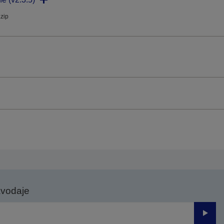
.zip
avodaje
Odesl