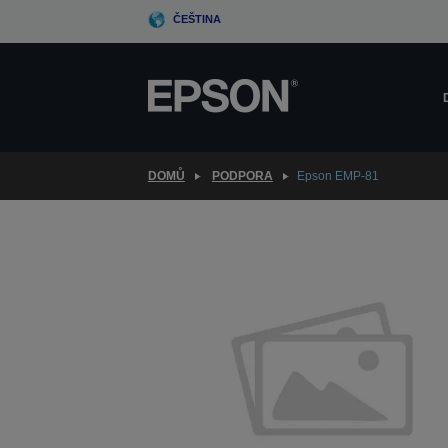
Skip
ČEŠTINA
to
main
content
DOMŮ
PODPORA
Epson EMP-81