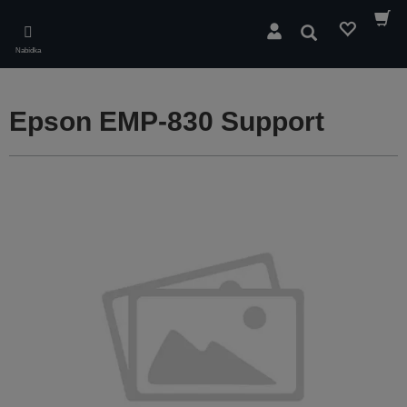
Skip
to
Hledat
main
Nabídka
content
Epson EMP-830 Support