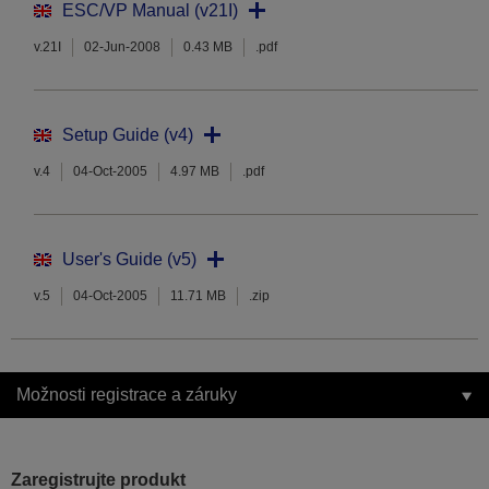
ESC/VP Manual (v21I)
v.21I
02-Jun-2008
0.43 MB
.pdf
Setup Guide (v4)
v.4
04-Oct-2005
4.97 MB
.pdf
User's Guide (v5)
v.5
04-Oct-2005
11.71 MB
.zip
Možnosti registrace a záruky
Zaregistrujte produkt