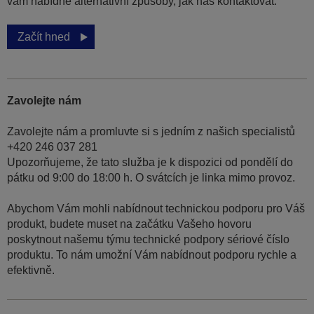
vám nabídne alternativní způsoby, jak nás kontaktovat.
Začít hned
Zavolejte nám
Zavolejte nám a promluvte si s jedním z našich specialistů
+420 246 037 281
Upozorňujeme, že tato služba je k dispozici od pondělí do
pátku od 9:00 do 18:00 h. O svátcích je linka mimo provoz.
Abychom Vám mohli nabídnout technickou podporu pro Váš
produkt, budete muset na začátku Vašeho hovoru
poskytnout našemu týmu technické podpory sériové číslo
produktu. To nám umožní Vám nabídnout podporu rychle a
efektivně.