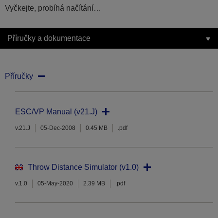
Vyčkejte, probíhá načítání…
Příručky a dokumentace
Příručky
ESC/VP Manual (v21.J)
v.21.J
05-Dec-2008
0.45 MB
.pdf
Throw Distance Simulator (v1.0)
v.1.0
05-May-2020
2.39 MB
.pdf