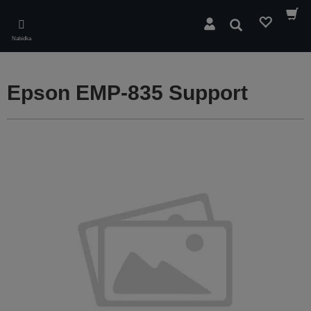
Skip
to
Hledat
main
Nabídka
content
Epson EMP-835 Support