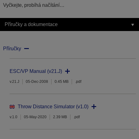
Vyčkejte, probíhá načítání…
Příručky a dokumentace
Příručky
ESC/VP Manual (v21.J)
v.21.J
05-Dec-2008
0.45 MB
.pdf
Throw Distance Simulator (v1.0)
v.1.0
05-May-2020
2.39 MB
.pdf