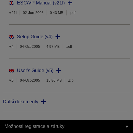
ESC/VP Manual (v21I)
v.21I
02-Jun-2008
0.43 MB
.pdf
Setup Guide (v4)
v.4
04-Oct-2005
4.97 MB
.pdf
User's Guide (v5)
v.5
04-Oct-2005
15.86 MB
.zip
Další dokumenty
Možnosti registrace a záruky