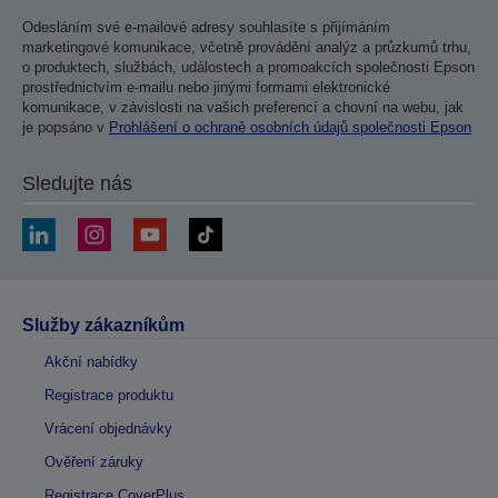
Odesláním své e-mailové adresy souhlasíte s přijímáním
marketingové komunikace, včetně provádění analýz a průzkumů trhu,
o produktech, službách, událostech a promoakcích společnosti Epson
prostřednictvím e-mailu nebo jinými formami elektronické
komunikace, v závislosti na vašich preferencí a chovní na webu, jak
je popsáno v
Prohlášení o ochraně osobních údajů společnosti Epson
Sledujte nás
Služby zákazníkům
Akční nabídky
Registrace produktu
Vrácení objednávky
Ověření záruky
Registrace CoverPlus