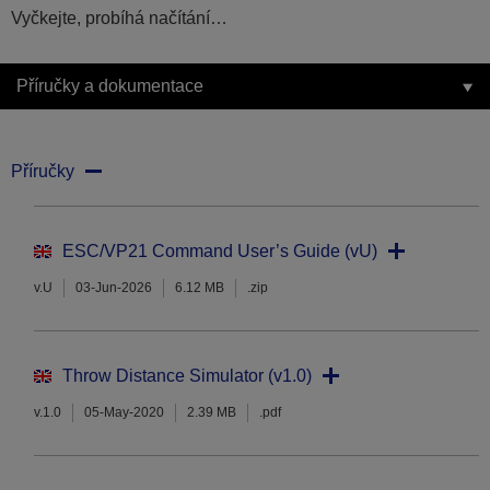
Vyčkejte, probíhá načítání…
Příručky a dokumentace
Příručky
ESC/VP21 Command User’s Guide (vU)
v.U
03-Jun-2026
6.12 MB
.zip
Throw Distance Simulator (v1.0)
v.1.0
05-May-2020
2.39 MB
.pdf