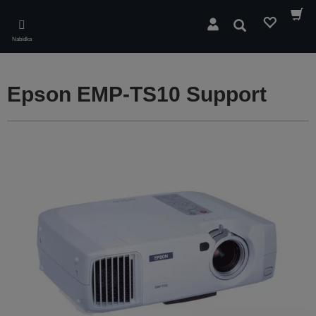
Skip
to
Hledat
main
Nabídka
content
Epson EMP-TS10 Support