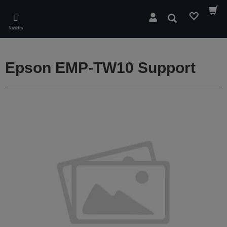
Skip
to
Hledat
main
Nabídka
content
Epson EMP-TW10 Support