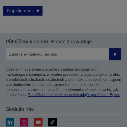
Napište nám
Přihlášení k odběru Epson zpravodaje
Odesla
Odesláním své e-mailové adresy souhlasíte s přijímáním
marketingové komunikace, včetně provádění analýz a průzkumů trhu,
o produktech, službách, událostech a promoakcích společnosti Epson
prostřednictvím e-mailu nebo jinými formami elektronické
komunikace, v závislosti na vašich preferencí a chovní na webu, jak
je popsáno v
Prohlášení o ochraně osobních údajů společnosti Epson
Sledujte nás