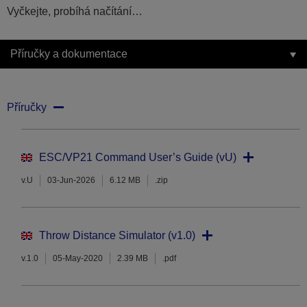
Vyčkejte, probíhá načítání…
Příručky a dokumentace
Příručky
ESC/VP21 Command User’s Guide (vU)
v.U
03-Jun-2026
6.12 MB
.zip
Throw Distance Simulator (v1.0)
v.1.0
05-May-2020
2.39 MB
.pdf