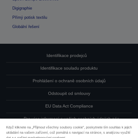
Digigraphie
Přímý potisk textilu
Globální řešení
Identifikace prodejců
Identifikace souladu produktu
Prohlášení o ochraně osobních údajů
Odstoupit od smlouvy
EU Data Act Compliance
Pro více informací o vašich osobních údajích nás
kontaktujte
Když kliknete na „Přijmout všechny soubory cookie“, poskytnete tím souhlas k jejich
ukládání na vašem zařízení, což pomáhá s navigací na stránce, s analýzou využití
Informace o souborech cookie
dat a s našimi marketingovými snahami.