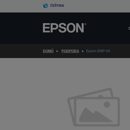
Skip
ČEŠTINA
to
main
content
DOMŮ
PODPORA
Epson EMP-X5