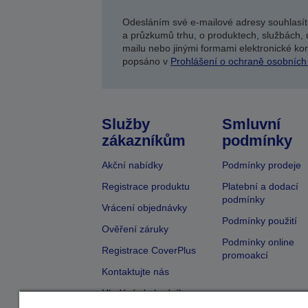
Odesláním své e-mailové adresy souhlasít
a průzkumů trhu, o produktech, službách, 
mailu nebo jinými formami elektronické kom
popsáno v
Prohlášení o ochraně osobních
Služby
Smluvní
zákazníkům
podmínky
Akční nabídky
Podmínky prodeje
Registrace produktu
Platební a dodací
podmínky
Vrácení objednávky
Podmínky použití
Ověření záruky
Podmínky online
Registrace CoverPlus
promoakcí
Kontaktujte nás
Hledání obchodníka