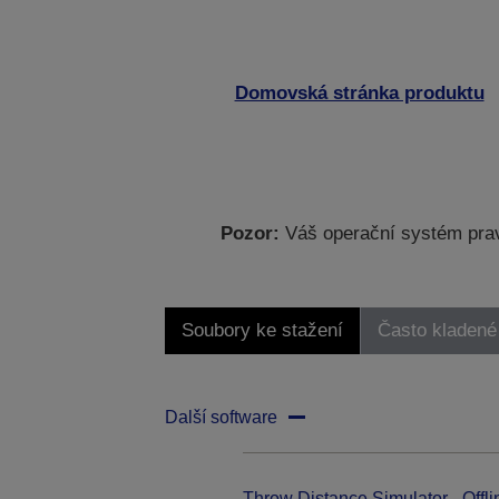
Domovská stránka produktu
Pozor:
Váš operační systém prav
Soubory ke stažení
Často kladené
Další software
Throw Distance Simulator - Offli