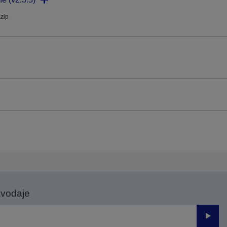
.zip
avodaje
Odesl