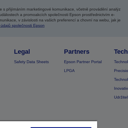
e s přijímáním marketingové komunikace, včetně provádění analýz
událostech a promoakcích společnosti Epson prostřednictvím e-
unikace, v závislosti na vašich preferencí a chovní na webu, jak je
 údajů společnosti Epson
Legal
Partners
Tech
Safety Data Sheets
Epson Partner Portal
Technol
LPGA
Precisi
Technol
Inovati
Udržite