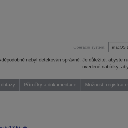
Operační systém:
děpodobně nebyl detekován správně. Je důležité, abyste ru
uvedené nabídky, aby
 dotazy
Příručky a dokumentace
Možnosti registrace
ne (v2.3.5)