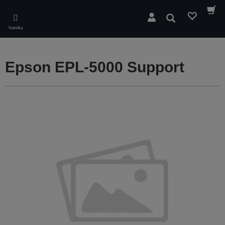
Skip
to
Hledat
main
Nabídka
content
Epson EPL-5000 Support