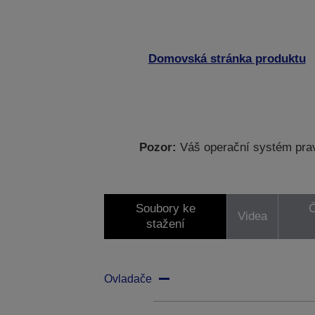
Domovská stránka produktu
Pozor:
Váš operační systém prav
Soubory ke
Č
Videa
stažení
Ovladače