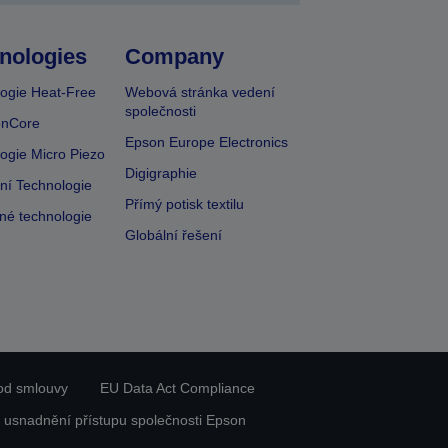
nologies
Company
ogie Heat-Free
Webová stránka vedení
společnosti
onCore
Epson Europe Electronics
ogie Micro Piezo
Digigraphie
vní Technologie
Přímý potisk textilu
lné technologie
Globální řešení
od smlouvy
EU Data Act Compliance
 usnadnění přístupu společnosti Epson