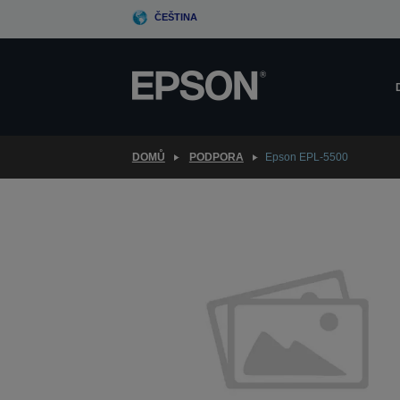
Skip
ČEŠTINA
to
main
content
DOMŮ
PODPORA
Epson EPL-5500