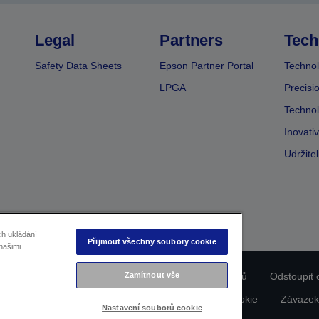
Legal
Partners
Tech
Safety Data Sheets
Epson Partner Portal
Technol
LPGA
Precisi
Technol
Inovati
Udržite
ch ukládání
Přijmout všechny soubory cookie
našimi
Zamítnout vše
ladu produktu
Prohlášení o ochraně osobních údajů
Odstoupit 
dajích nás kontaktujte
Informace o souborech cookie
Závazek
Nastavení souborů cookie