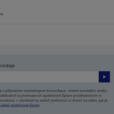
mg
avodaje
Odesl
e s přijímáním marketingové komunikace, včetně provádění analýz
událostech a promoakcích společnosti Epson prostřednictvím e-
unikace, v závislosti na vašich preferencí a chovní na webu, jak je
 údajů společnosti Epson