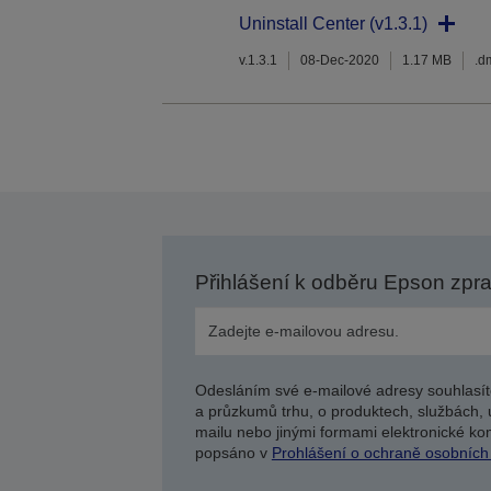
Uninstall Center (v1.3.1)
v.1.3.1
08-Dec-2020
1.17 MB
.d
Přihlášení k odběru Epson zpr
Odesláním své e-mailové adresy souhlasít
a průzkumů trhu, o produktech, službách, 
mailu nebo jinými formami elektronické kom
popsáno v
Prohlášení o ochraně osobních