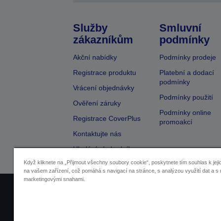
Služby
Smluvní
zákazníkům
podmínky
Akční nabídky
Podmínky prodeje
Registrace produktu
Platební a dodací
podmínky
Vrácení objednávky
Podmínky použití
Ověření záruky
Podmínky online
Registrace CoverPlus
promoakcí
Kontaktujte nás
Hledání obchodníka
Když kliknete na „Přijmout všechny soubory cookie“, poskytnete tím souhlas k jeji
na vašem zařízení, což pomáhá s navigací na stránce, s analýzou využití dat a s 
marketingovými snahami.
Identifikace prodejců
Identifikace sou
Pro více informací o vašich osobních ú