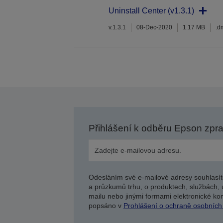
Uninstall Center (v1.3.1)
v.1.3.1
08-Dec-2020
1.17 MB
.d
Přihlášení k odběru Epson zpr
Odesláním své e-mailové adresy souhlasít
a průzkumů trhu, o produktech, službách, 
mailu nebo jinými formami elektronické kom
popsáno v
Prohlášení o ochraně osobních