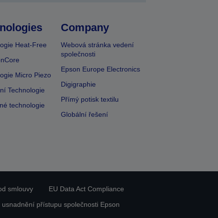
nologies
Company
ogie Heat-Free
Webová stránka vedení
společnosti
onCore
Epson Europe Electronics
ogie Micro Piezo
Digigraphie
vní Technologie
Přímý potisk textilu
lné technologie
Globální řešení
od smlouvy
EU Data Act Compliance
 usnadnění přístupu společnosti Epson