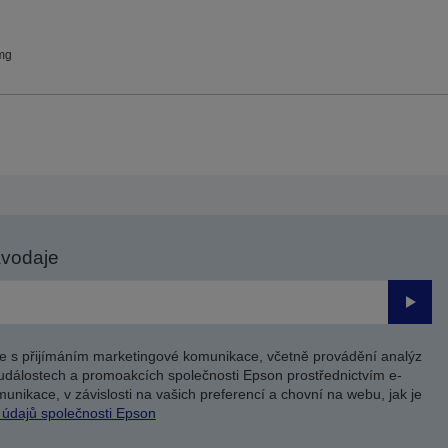
mg
avodaje
Odesl
e s přijímáním marketingové komunikace, včetně provádění analýz
událostech a promoakcích společnosti Epson prostřednictvím e-
unikace, v závislosti na vašich preferencí a chovní na webu, jak je
 údajů společnosti Epson