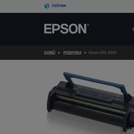
Skip
ČEŠTINA
to
main
content
DOMŮ
PODPORA
Epson EPL-5900