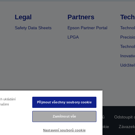
Legal
Partners
Tech
Safety Data Sheets
Epson Partner Portal
Technol
LPGA
Precisi
Technol
Inovati
Udržite
ch ukládání
Přijmout všechny soubory cookie
našimi
Zamítnout vše
ladu produktu
Prohlášení o ochraně osobních údajů
Odstoupit 
dajích nás kontaktujte
Informace o souborech cookie
Závazek
Nastavení souborů cookie