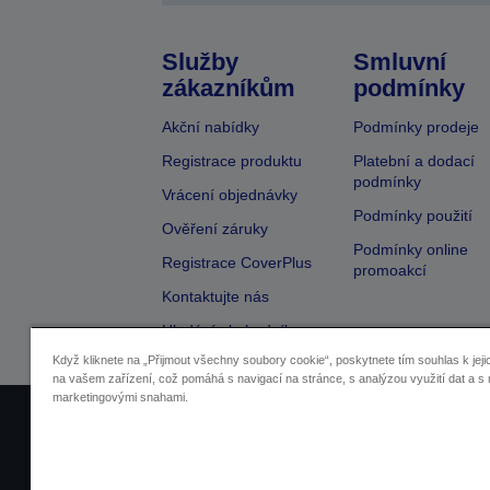
Služby
Smluvní
zákazníkům
podmínky
Akční nabídky
Podmínky prodeje
Registrace produktu
Platební a dodací
podmínky
Vrácení objednávky
Podmínky použití
Ověření záruky
Podmínky online
Registrace CoverPlus
promoakcí
Kontaktujte nás
Hledání obchodníka
Když kliknete na „Přijmout všechny soubory cookie“, poskytnete tím souhlas k jeji
na vašem zařízení, což pomáhá s navigací na stránce, s analýzou využití dat a s 
marketingovými snahami.
Identifikace prodejců
Identifikace sou
Pro více informací o vašich osobních ú