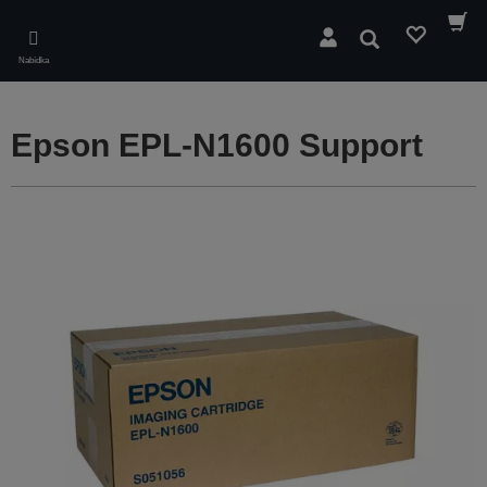
Skip
to
Hledat
main
Nabídka
content
Epson EPL-N1600 Support