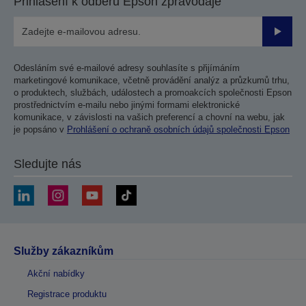
Přihlášení k odběru Epson zpravodaje
Odesla
Odesláním své e-mailové adresy souhlasíte s přijímáním
marketingové komunikace, včetně provádění analýz a průzkumů trhu,
o produktech, službách, událostech a promoakcích společnosti Epson
prostřednictvím e-mailu nebo jinými formami elektronické
komunikace, v závislosti na vašich preferencí a chovní na webu, jak
je popsáno v
Prohlášení o ochraně osobních údajů společnosti Epson
Sledujte nás
Služby zákazníkům
Akční nabídky
Registrace produktu