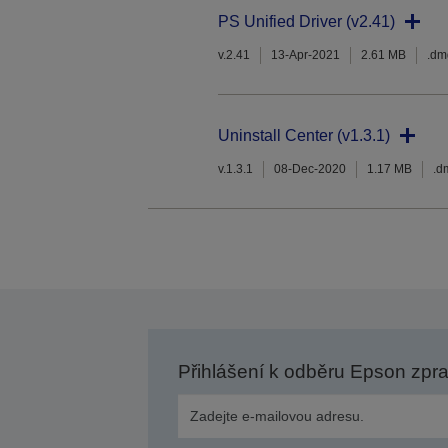
PS Unified Driver (v2.41)
v.2.41
13-Apr-2021
2.61 MB
.dm
Uninstall Center (v1.3.1)
v.1.3.1
08-Dec-2020
1.17 MB
.d
Přihlášení k odběru Epson zpr