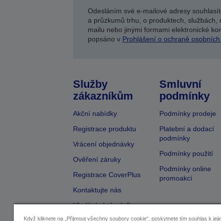
Odesláním své e-mailové adresy souhlasít
a průzkumů trhu, o produktech, službách, 
mailu nebo jinými formami elektronické kom
popsáno v
Prohlášení o ochraně osobních
Služby
Smluvní
zákazníkům
podmínky
Akční nabídky
Podmínky prodeje
Registrace produktu
Platební a dodací
podmínky
Vrácení objednávky
Podmínky použití
Ověření záruky
Podmínky online
Registrace CoverPlus
promoakcí
Kontaktujte nás
Hledání obchodníka
Když kliknete na „Přijmout všechny soubory cookie“, poskytnete tím souhlas k jeji