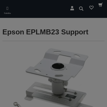
Skip
to
Hledat
main
Nabídka
content
Epson EPLMB23 Support