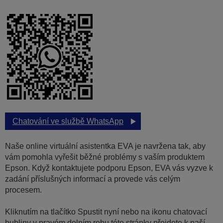
Chatování ve službě WhatsApp
Naše online virtuální asistentka EVA je navržena tak, aby
vám pomohla vyřešit běžné problémy s vaším produktem
Epson. Když kontaktujete podporu Epson, EVA vás vyzve k
zadání příslušných informací a provede vás celým
procesem.
Kliknutím na tlačítko Spustit nyní nebo na ikonu chatovací
bubliny v pravém dolním rohu této stránky přejdete k naší