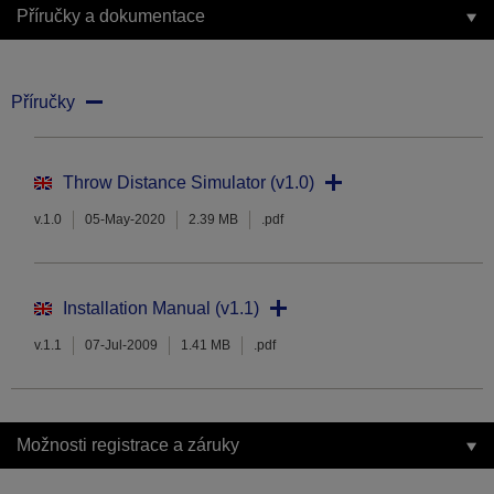
Příručky a dokumentace
Příručky
Throw Distance Simulator (v1.0)
v.1.0
05-May-2020
2.39 MB
.pdf
Installation Manual (v1.1)
v.1.1
07-Jul-2009
1.41 MB
.pdf
Možnosti registrace a záruky