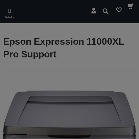
Skip
to
Hledat
main
Nabídka
content
Epson Expression 11000XL
Pro Support