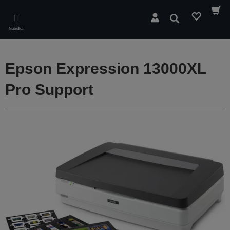
Skip
to
Hledat
main
Nabídka
content
Epson Expression 13000XL
Pro Support