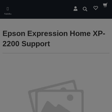
Skip
to
Hledat
main
Nabídka
content
Epson Expression Home XP-
2200 Support